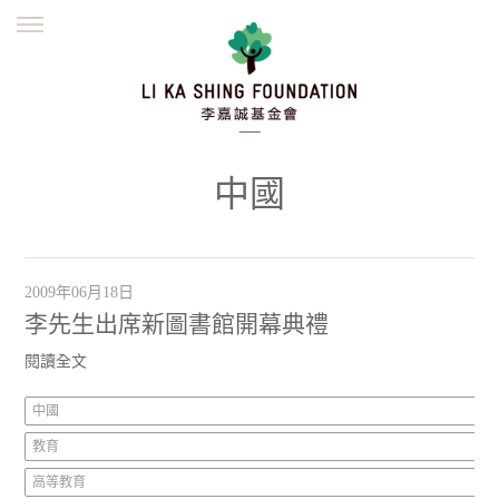
ENGLISH
繁體
简体
主頁
創辦緣起
理念願景
公益志業
新聞資訊
欺詐警示
中國
並肩同行
2009年06月18日
李先生出席新圖書館開幕典禮
閱讀全文
中國
教育
高等教育