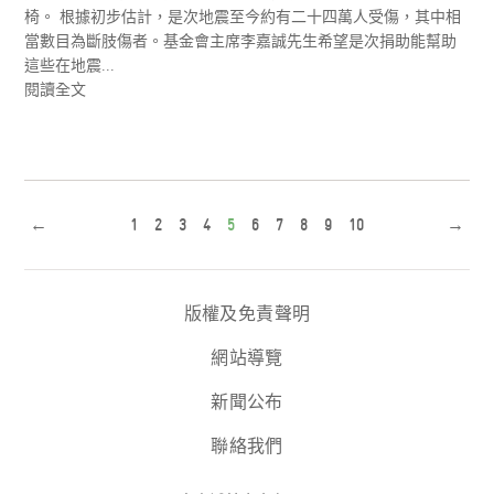
椅。 根據初步估計，是次地震至今約有二十四萬人受傷，其中相
當數目為斷肢傷者。基金會主席李嘉誠先生希望是次捐助能幫助
這些在地震...
閱讀全文
←
1
2
3
4
5
6
7
8
9
10
→
版權及免責聲明
網站導覽
新聞公布
聯絡我們