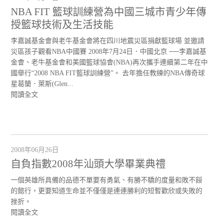
NBA FIT 籃球訓練營為中國三城市青少年傳
授籃球技術及生活技能
李嘉誠基金會與老牛基金會將在四川地震災區捐獻籃球場 並邀請
災區孩子觀看NBA中國賽 2008年7月24日．中國北京 ──李嘉誠基
金會、老牛基金會和美國籃球協會(NBA)再次攜手連續第二年在中
國舉行“2008 NBA FIT籃球訓練營”。 去年擔任教練的NBA傳奇球
星葛籣．萊斯(Glen...
閱讀全文
2008年06月26日
自負指數2008年汕頭大學畢業典禮
一個英雄所具備的品德不單要有勇氣、有勝不驕的度量和敗不餒
的懿行，更要知道生命並不僅僅是連連勝利的短暫歡欣或失敗的
挫折。
閱讀全文