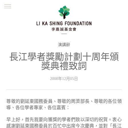
ENGLISH
繁體
简体
主頁
創辦緣起
理念願景
公益志業
新聞資訊
欺詐警示
演講辭
長江學者獎勵計劃十周年頒
並肩同行
獎典禮致詞
2008年12月05日
尊敬的劉延東國務委員、尊敬的周濟部長、尊敬的各位領
導、各位學者專家、各位嘉賓：
早上好，首先我要向獲獎的學者們致以深切的祝賀。衷心
感謝劉延東國務委員於百忙中出席今次慶典，並對「長江