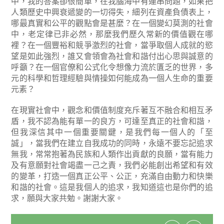
中，我的答案卻很簡單，在我腦海中有連串問題，如果把
人類歷史中興衰遞變的一切得失，細列在資產負債表上，
哪最真實和公平的觀點會是甚麼？在一個變幻莫測的社會
中，老定律已非必然，那麼我們歷久常新的價值觀在哪
裡？在一個豐裕和競爭激烈的社會，當爭取個人成就的慾
望是如此強烈，誰又會領會為社會和諧付出心思與誠意的
呼籲？在一個官僚和公式化令想像力流於匱乏的世界，多
元的科學和哲理經驗與情操如何能成為一個人生命的重要
元素？
在現實社會中，觀念和價值制度充斥著互不融合和相互矛
盾，我不認為能有單一的良方，可達至真正的社會和諧，
但我深信其中一個重要關鍵，是我們每一個人的「至
誠」，當我們在建立自我成功的同時，永遠不要忘記追求
無我，常常抱著為民族和人類作出貢獻的良願，當有能力
及有意願對社會竭盡一己之責，我們必能創出希望和有效
的變革，打造一個真正公平、公正，充滿自由動力和快樂
和諧的社會。這是我個人的追求，我知道這也是你們的追
求，願與大家共勉。謝謝大家。