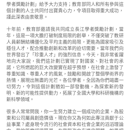
學者獎勵計劃」給予大力支持；教育部同人和所有參與這
個計劃的人士共同付出寶貴心力，令項目取得重大成功，
謹此深表由衷敬意。
十年前，教育部邀請我共同成立長江學者獎勵計劃，當
年，這是一項大膽打破制度局限的創舉，不僅突破了教研
人員薪酬結構僵化及平均主義的局限，更能為國家吸引及
穩住人才，配合推動創新和改革的迫切需要。當年我們向
世界發出了「珍重人才」的強烈信息。今天，我非常雀躍
地向大家說，我們這計劃已實現了對國家、對社會的承
諾，它所燃起的巨大改變實在超乎預想，在社會上激發了
尊重知識、尊重人才的風氣，鼓勵和開啟了整個學術界的
熱情，展現出無盡的光芒。各位學者，全因為你們竭盡一
切努力，令到這個計劃猶如一部發動機，為探索新的發
明、新的可能性提供動力，拓展了全國大學和科研機構的
新科學領域。
很多人常常問我，你一生努力建立一個成功的企業，為股
東和公司屬員創造價值，現在你又為何如此專注貢獻于公
益事業？處身現今流行的社會資本和社會企業的滔滔理論