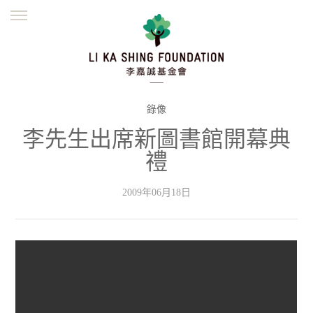
ENGLISH
繁體
简体
主頁
創辦緣起
理念願景
公益志業
新聞資訊
欺詐警示
錄像
李先生出席新圖書館開幕典
並肩同行
禮
2009年06月18日