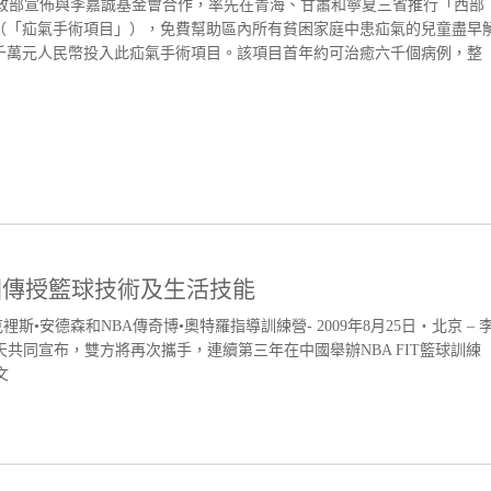
民政部宣佈與李嘉誠基金會合作，率先在青海、甘肅和寧夏三省推行「西部
（「疝氣手術項目」），免費幫助區內所有貧困家庭中患疝氣的兒童盡早
千萬元人民幣投入此疝氣手術項目。該項目首年約可治癒六千個病例，整
中國傳授籃球技術及生活技能
•安德森和NBA傳奇博•奧特羅指導訓練營- 2009年8月25日‧北京 – 
共同宣布，雙方將再次攜手，連續第三年在中國舉辦NBA FIT籃球訓練
文