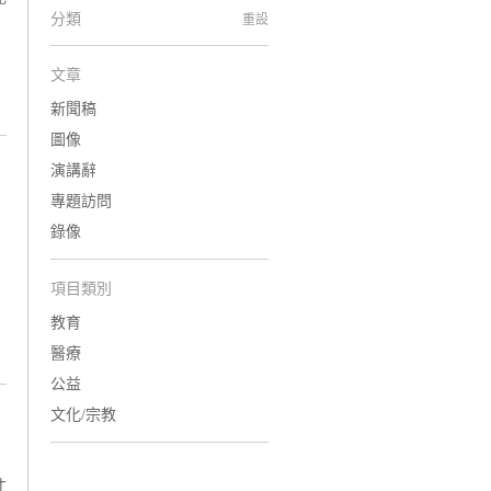
分類
重設
，
文章
新聞稿
圖像
演講辭
專題訪問
錄像
項目類別
教育
醫療
公益
文化/宗教
才