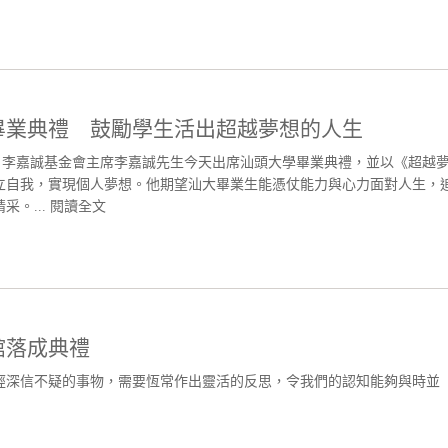
畢業典禮 鼓勵學生活出超越夢想的人生
）李嘉誠基金會主席李嘉誠先生今天出席汕頭大學畢業典禮，並以《超越
立自我，實現個人夢想。他期望汕大畢業生能憑仗能力與心力面對人生，
。...
閱讀全文
館落成典禮
經深信不疑的事物，需要恆常作出靈活的反思，令我們的認知能夠與時並