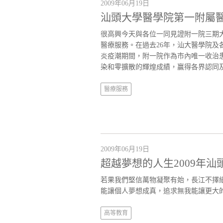
2009年06月19日
汕頭大學醫學院第一附屬
很高興今天與各位一同見證附一院三期
醫療服務。在過去26年，汕大醫學院
炎疫潮期間，附一院作為市內唯一收治
染和零擴散的輝煌成績，贏得各界認同
醫療服務
2009年06月19日
超越夢想的人生2009年
若果我們堅信萬物凝聚有始，長江不擇
能讓個人夢想成真，追求無我能讓更大
高等教育