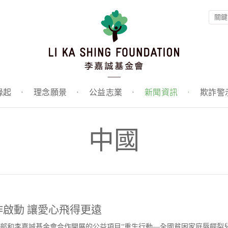
緣起
·
理念願景
·
公益志業
·
新聞資訊
·
欺詐警
中國
啟動 讓愛心飛得更遠
政部和李嘉誠基金會合作開展的公益項目“重生行動—全國貧困家庭唇齶裂