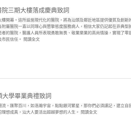
醫院三期大樓落成慶典致詞
大樓開幕。這所設施現代化的醫院，將為汕頭及鄰近地區提供優質及創新
及各附屬醫院一直以同理心與懇摯態度服務病人，相信大家仍記起在非典型
患者的醫院，醫護人員所表現勇敢無畏、敬業樂業的高尚情操，實現了零
及市民信任。
閱讀全文
汕頭大學畢業典禮致詞
細流，匯聚百川，如浩瀚宇宙，點點銀河繁星，那你們必須謹記，建立自
的理想成真，汕大人要活出超越夢想的人生。
閱讀全文