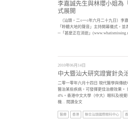
李嘉誠先生與林瓔小姐為
式展開
（汕頭，二○一○年六月二十九日）李
「聆聽大地的聲音」主持開幕儀式，並
─「甚麼正在消逝」(www.whatismissing.ne
2010年06月14日
中大暨汕大研究證實針灸
二零一零年六月十四日 現代醫學與傳
醫治某些疾病，可發揮更佳治療效果。 
4%。香港中文大學（中大）眼科及視
機...
閱讀全文
醫療
香港
聯合汕頭國際眼科中心