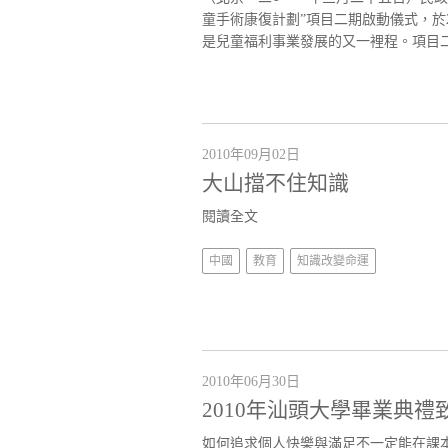
童手術康復計劃”項目二期啟動儀式，於2
是兒童福利事業發展的又一裡程。項目二
2010年09月02日
大山擋不住知識
閱讀全文
中國
教育
知識改變命運
2010年06月30日
2010年汕頭大學畢業典禮
如何追求個人快樂與滿足不一定能在課