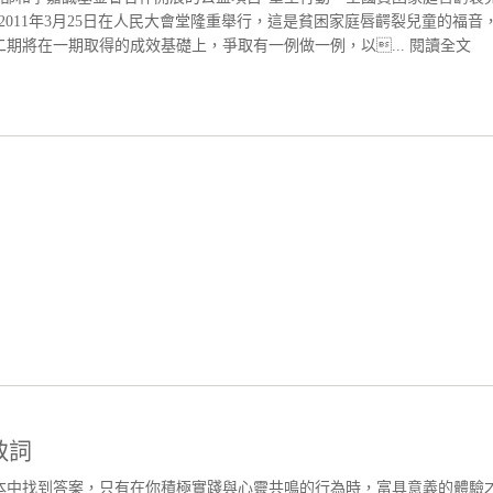
011年3月25日在人民大會堂隆重舉行，這是貧困家庭唇齶裂兒童的福音
期將在一期取得的成效基礎上，爭取有一例做一例，以...
閱讀全文
致詞
本中找到答案，只有在你積極實踐與心靈共鳴的行為時，富具意義的體驗