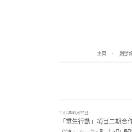
主頁
·
創辦
2011年03月25日
「重生行動」項目二期合作
（北京，二○一一年三月二十五日）民