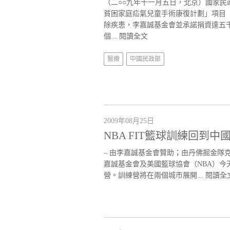
（二○○九年十一月五日，北京）國家
貧困家庭疝氣兒童手術康復計劃」項目
除疾患，李嘉誠基金會並承諾捐資達五
個...
閱讀全文
醫療
中國民政部
2009年08月25日
NBA FIT籃球訓練回到
– 由李嘉誠基金會贊助；由丹佛掘金隊克裡斯
嘉誠基金會及美國籃球協會（NBA）今天
營。訓練營將在兩個城市展開...
閱讀全