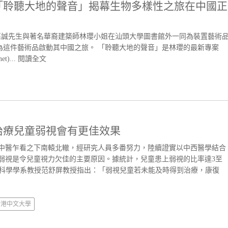
「聆聽大地的聲音」揭幕生物多樣性之旅在中國正
嘉誠先生與著名華裔建築師林瓔小姐在汕頭大學圖書館外一同為裝置藝術
為這件藝術品啟動其中國之旅。 「聆聽大地的聲音」是林瓔的最新專案
t)...
閱讀全文
治療兒童弱視會有更佳效果
統中醫乍看之下南轅北轍，經研究人員多番努力，陸續證實以中西醫學結合
弱視是令兒童視力欠佳的主要原因。據統計，兒童患上弱視的比率達3至
覺科學學系教授范舒屏教授指出：「弱視兒童若未能及時得到治療，康復
香港中文大學