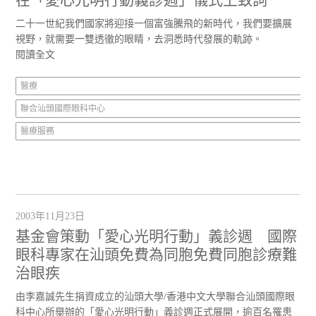
在「愛心光明行動義診週」儀式上致詞
二十一世紀我們國家將迎接一個富強騰飛的新時代，我們要擴展
視野，就需要一雙透徹的眼睛，去洞悉時代發展的軌跡。
閱讀全文
醫療
聯合汕頭國際眼科中心
醫療服務
2003年11月23日
基金會策動「愛心光明行動」義診週 國際
眼科專家在汕頭免費為同胞免費同胞診療難
治眼疾
由李嘉誠先生捐資成立的汕頭大學/香港中文大學聯合汕頭國際眼
科中心所舉辦的「愛心光明行動」義診週正式展開，逾百名罹患