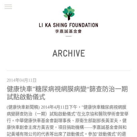
ENGLISH
繁體
简体
主頁
創辦緣起
理念願景
公益志業
新聞資訊
欺詐警示
ARCHIVE
並肩同行
2014年04月11日
健康快車”糖尿病視網膜病變“篩查防治一期
試點啟動儀式
(健康快車新聞稿) 2014年4月11日下午，“健康快車糖尿病視網膜
病變篩查防治（一期）試點啟動儀式”在北京協和醫院學術會堂舉
行。中華健康快車基金會副理事長、原衛生部副部長黃潔夫，健
康快車創會主席方黃吉雯，項目捐助機構——李嘉誠基金會與和
記黃埔有限公司的代表等出席了啟動儀式。參加“啟動儀式”的還