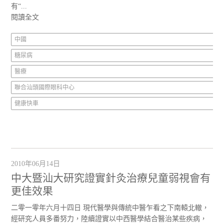
有“...
閱讀全文
中國
糖尿病
醫療
聯合汕頭國際眼科中心
健康快車
2010年06月14日
中大暨汕大研究證實針灸治療兒童弱視會有
更佳效果
二零一零年六月十四日 現代醫學與傳統中醫乍看之下南轅北轍，
經研究人員多番努力，陸續證實以中西醫學結合醫治某些疾病，