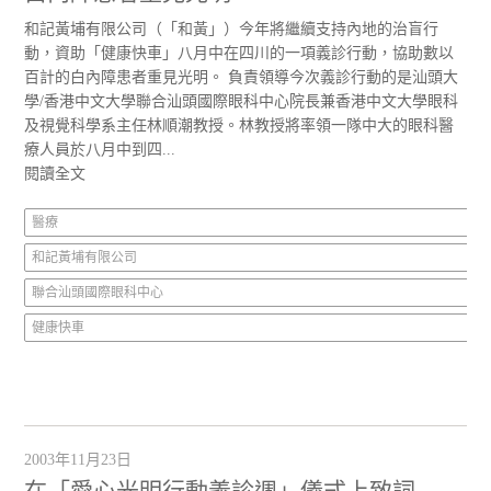
和記黃埔有限公司（「和黃」）今年將繼續支持內地的治盲行
動，資助「健康快車」八月中在四川的一項義診行動，協助數以
百計的白內障患者重見光明。 負責領導今次義診行動的是汕頭大
學/香港中文大學聯合汕頭國際眼科中心院長兼香港中文大學眼科
及視覺科學系主任林順潮教授。林教授將率領一隊中大的眼科醫
療人員於八月中到四...
閱讀全文
醫療
和記黃埔有限公司
聯合汕頭國際眼科中心
健康快車
2003年11月23日