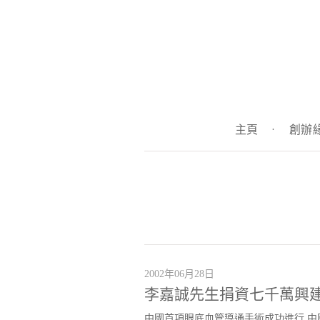
主頁
·
創辦
2002年06月28日
李嘉誠先生捐資七千萬興
中國首項眼底血管導通手術成功進行 