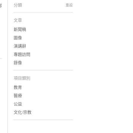
分類
重設
鄰
文章
新聞稿
圖像
演講辭
專題訪問
錄像
項目類別
教育
醫療
公益
文化/宗教