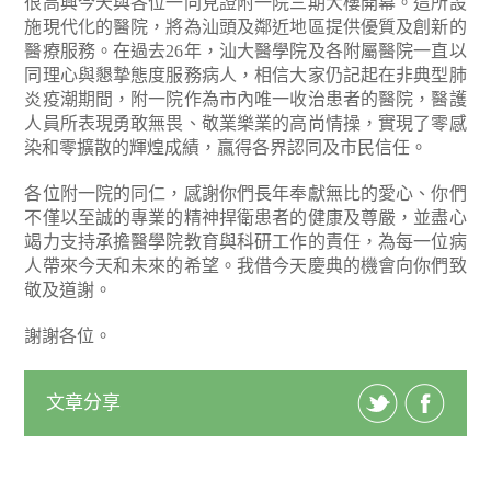
很高興今天與各位一同見證附一院三期大樓開幕。這所設
施現代化的醫院，將為汕頭及鄰近地區提供優質及創新的
醫療服務。在過去26年，汕大醫學院及各附屬醫院一直以
同理心與懇摯態度服務病人，相信大家仍記起在非典型肺
炎疫潮期間，附一院作為市內唯一收治患者的醫院，醫護
人員所表現勇敢無畏、敬業樂業的高尚情操，實現了零感
染和零擴散的輝煌成績，贏得各界認同及市民信任。
各位附一院的同仁，感謝你們長年奉獻無比的愛心、你們
不僅以至誠的專業的精神捍衛患者的健康及尊嚴，並盡心
竭力支持承擔醫學院教育與科研工作的責任，為每一位病
人帶來今天和未來的希望。我借今天慶典的機會向你們致
敬及道謝。
謝謝各位。
文章分享