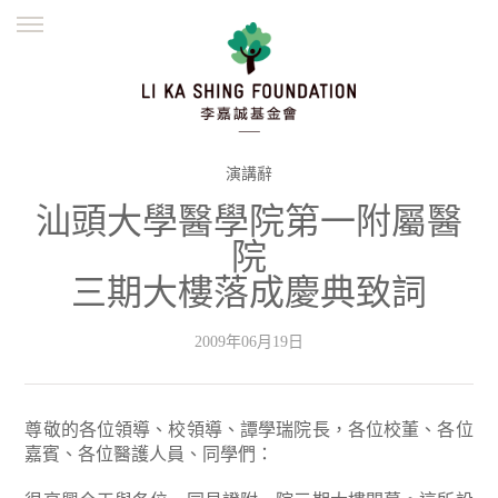
ENGLISH
繁體
简体
主頁
創辦緣起
理念願景
公益志業
新聞資訊
欺詐警示
演講辭
汕頭大學醫學院第一附屬醫
並肩同行
院
三期大樓落成慶典致詞
2009年06月19日
尊敬的各位領導、校領導、譚學瑞院長，各位校董、各位
嘉賓、各位醫護人員、同學們：