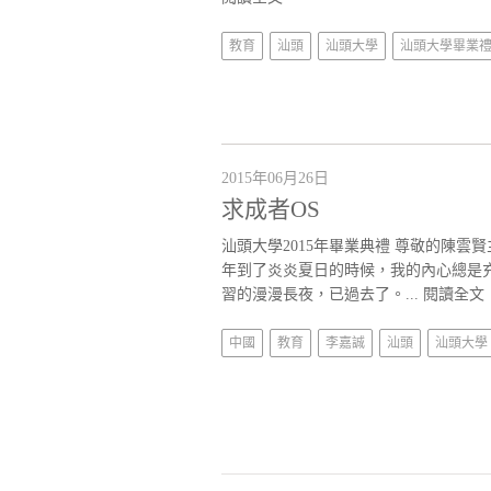
教育
汕頭
汕頭大學
汕頭大學畢業
2015年06月26日
求成者OS
汕頭大學2015年畢業典禮 尊敬的陳雲賢主席
年到了炎炎夏日的時候，我的內心總是
習的漫漫長夜，已過去了。...
閱讀全文
中國
教育
李嘉誠
汕頭
汕頭大學