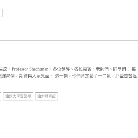
禮
、Professor Shechtman、各位領導、各位嘉賓、老師們、同學們： 每
充滿熱情，期待與大家見面。 這一刻，你們肯定鬆了一口氣，那些苦苦溫
汕頭大學畢業禮
汕大體育館