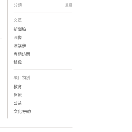
分類
重設
文章
新聞稿
圖像
演講辭
專題訪問
錄像
項目類別
教育
醫療
公益
文化/宗教