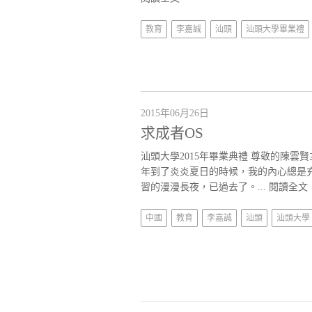
教育
李嘉誠
汕頭
汕頭大學畢業禮
2015年06月26日
求成者OS
汕頭大學2015年畢業典禮 尊敬的陳雲賢主席
年到了炎炎夏日的時候，我的內心總是
習的漫漫長夜，已過去了。...
閱讀全文
中國
教育
李嘉誠
汕頭
汕頭大學