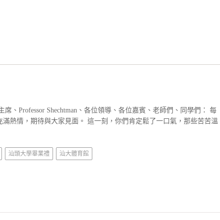
、Professor Shechtman、各位領導、各位嘉賓、老師們、同學們： 每
充滿熱情，期待與大家見面。 這一刻，你們肯定鬆了一口氣，那些苦苦溫
汕頭大學畢業禮
汕大體育館