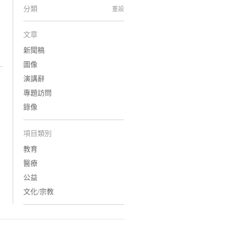
分類
重設
文章
新聞稿
圖像
演講辭
專題訪問
錄像
項目類別
教育
醫療
公益
文化/宗教