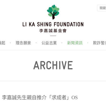
緣起
·
理念願景
·
公益志業
·
新聞資訊
·
欺詐警
ARCHIVE
辭︰李嘉誠先生親自推介「求成者」OS