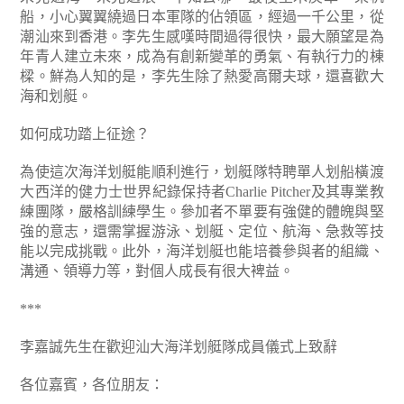
船，小心翼翼繞過日本軍隊的佔領區，經過一千公里，從
潮汕來到香港。李先生感嘆時間過得很快，最大願望是為
年青人建立未來，成為有創新變革的勇氣、有執行力的棟
樑。鮮為人知的是，李先生除了熱愛高爾夫球，還喜歡大
海和划艇。
如何成功踏上征途？
為使這次海洋划艇能順利進行，划艇隊特聘單人划船橫渡
大西洋的健力士世界紀錄保持者Charlie Pitcher及其專業教
練團隊，嚴格訓練學生。參加者不單要有強健的體魄與堅
強的意志，還需掌握游泳、划艇、定位、航海、急救等技
能以完成挑戰。此外，海洋划艇也能培養參與者的組織、
溝通、領導力等，對個人成長有很大裨益。
***
李嘉誠先生在歡迎汕大海洋划艇隊成員儀式上致辭
各位嘉賓，各位朋友：