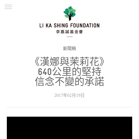
ENGLISH
繁體
简体
主頁
創辦緣起
理念願景
公益志業
新聞資訊
欺詐警示
新聞稿
《漢娜與茉莉花》
並肩同行
640公里的堅持
信念不變的承諾
2017年02月19日