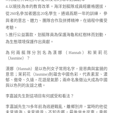
4.以競技為本的教育改革。海洋划艇隊成員經嚴格選拔，
從260名參加者選出20名學生，通過爲期一年的訓練， 參
與者的意志、體力、團隊合作及拼搏精神，在過程中備受
考驗。
5.進行公益籌款，划艇隊員為保護海龜和紅樹林而划動，
為生態環境保護作出貢獻。
為何兩艇隊分別名為漢娜（Hannah）和茉莉花
（Jasmine）？
漢娜（Hannah）是以色列女子常用名字，是恩典與富饒的
意思；茉莉花（Jasmine)則蘊含中國色彩，代表素潔、濃
郁、傲骨、久遠，花語是氣節；兩命名象徵汕大成為中國
與以色列的友誼之橋。
李嘉誠先生對這項目有何感受和看法？
李嘉誠先生70多年前為逃避戰亂，離鄉別井，當時的他從
未見過海、未見過浪、不知去哪，最後坐木炭車，乘帆