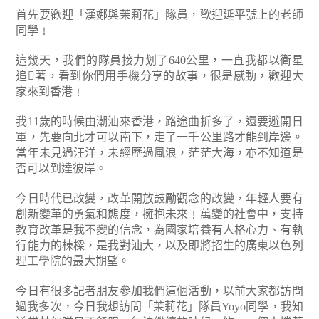
首先要歡迎「漢娜與茉莉花」隊員，歡迎延平號上的老師
同學﹗
這幾天，我們的隊員接力划了640公里，一直我都以衛星
追著，看到你們用手機分享的故事，很是感動，歡迎大
家來到香港﹗
我11歲的時候由潮汕來香港，路途曲折多了，還要避開日
軍，先要向北才可以南下，走了一千公里路才能到岸邊。
當年未見過汪洋，未經歷過風浪，茫茫大海，亦不知道是
否可以到達彼岸。
今日時代已改變，改革開放鼓勵觀念的改變，年輕人要有
創新變革的勇氣和態度，擁抱未來﹗萬變的社會中，支持
教育改革是我不變的信念，為國家培養有人格心力、有執
行能力的棟樑，是我對汕大，以及即將招生的廣東以色列
理工學院的最大期望。
今日有很多記者朋友參加我們這個活動，以前大家都訪問
過我多次，今日我想訪問「茉莉花」隊員Yoyo同學，我知