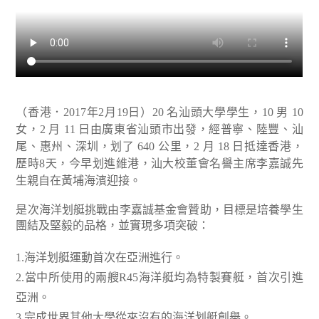
（香港．2017年2月19日）20 名汕頭大學學生，10 男 10
女，2 月 11 日由廣東省汕頭市出發，經普寧、陸豐、汕
尾、惠州、深圳，划了 640 公里，2 月 18 日抵達香港，
歷時8天，今早划進維港，汕大校董會名譽主席李嘉誠先
生親自在黃埔海濱迎接。
是次海洋划艇挑戰由李嘉誠基金會贊助，目標是培養學生
團結及堅毅的品格，並實現多項突破：
1.海洋划艇運動首次在亞洲進行。
2.當中所使用的兩艘R45海洋艇均為特製賽艇，首次引進
亞洲。
3.完成世界其他大學從來沒有的海洋划艇創舉。