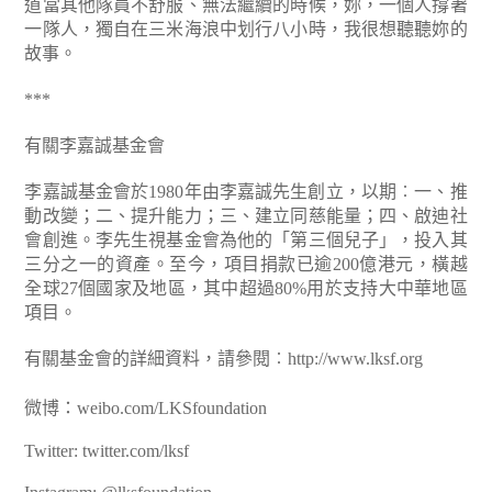
道當其他隊員不舒服、無法繼續的時候，妳，一個人撐著
一隊人，獨自在三米海浪中划行八小時，我很想聽聽妳的
故事。
***
有關李嘉誠基金會
李嘉誠基金會於1980年由李嘉誠先生創立，以期︰一、推
動改變；二、提升能力；三、建立同慈能量；四、啟迪社
會創進。李先生視基金會為他的「第三個兒子」，投入其
三分之一的資產。至今，項目捐款已逾200億港元，橫越
全球27個國家及地區，其中超過80%用於支持大中華地區
項目。
有關基金會的詳細資料，請參閱︰http://www.lksf.org
微博：weibo.com/LKSfoundation
Twitter: twitter.com/lksf