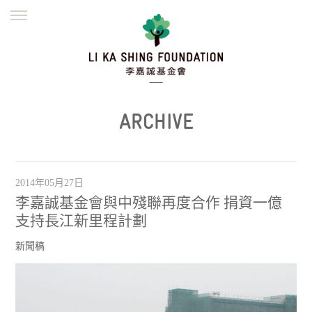
ENGLISH
繁體
简体
主頁
創辦緣起
理念願景
公益志業
新聞資訊
欺詐警示
ARCHIVE
並肩同行
2014年05月27日
李嘉誠基金會與中殘聯再度合作 捐資一億
支持長江新里程計劃
新聞稿