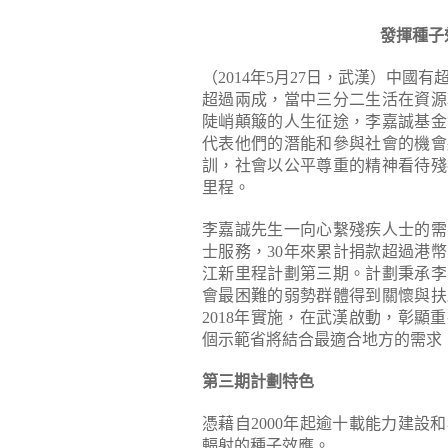
發揮種子
（2014年5月27日，武漢）中國
超過兩成，當中三分二生活在資源
陡峭顛簸的人生征途，李嘉誠基金
代表他們的潛能和參與社會的機會
訓，社會以公平尊重的精神看待殘
里程。
李嘉誠先生一向心繫殘疾人士的需
士服務，30年來累計捐款超過港
江新里程計劃第三期。計劃秉承李
會最困難的弱勢群體得到關懷與扶
2018年實施，在武漢啟動，彰
個示範省將結合最適合地方的需求
第三期計劃特色
憑藉自2000年起逾十載能力建
輻射的種子效應。