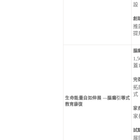
設
創
推
提
腦
1
蓋
完
拓
式
生命能量自如伸展 —腦癱引導式
教育康復
家
家
試
展