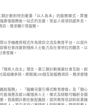
三期計劃則特別著重「以人為本」的服務模式，貫徹
強康復服務後一站式的支援，受益人毋須四處奔走，
資訊、需求轉介等服務。
眾以手機應用程式作為資訊交流及教育平台，以提升
促導社會改變對殘疾人士能力及社會地位的觀念，以
社會發展。
「殘疾人自主」理念，第三期計劃推展社會互助，創
社區組織參與，將開展200個互助服務項目，務求使殘
義肢服務」、「腦癱兒童引導式教育康復」及「關心
可直接惠及逾10萬殘疾人士，模式及經驗可輻射全國
受惠。首兩期計劃在裝配義肢、提供教育培訓和就業機
萬殘疾人，其中支持17萬殘疾人裝配義肢，間接服務人