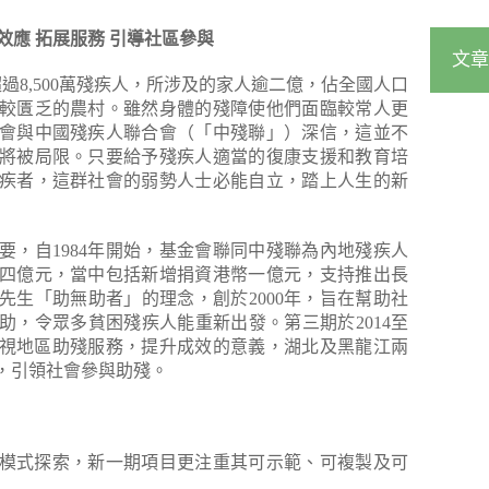
效應 拓展服務 引導社區參與
文章
有超過8,500萬殘疾人，所涉及的家人逾二億，佔全國人口
較匱乏的農村。雖然身體的殘障使他們面臨較常人更
會與中國殘疾人聯合會（「中殘聯」）深信，這並不
將被局限。只要給予殘疾人適當的復康支援和教育培
疾者，這群社會的弱勢人士必能自立，踏上人生的新
要，自1984年開始，基金會聯同中殘聯為內地殘疾人
幣四億元，當中包括新增捐資港幣一億元，支持推出長
先生「助無助者」的理念，創於2000年，旨在幫助社
助，令眾多貧困殘疾人能重新出發。第三期於2014至
顯重視地區助殘服務，提升成效的意義，湖北及黑龍江兩
，引領社會參與助殘。
設和模式探索，新一期項目更注重其可示範、可複製及可