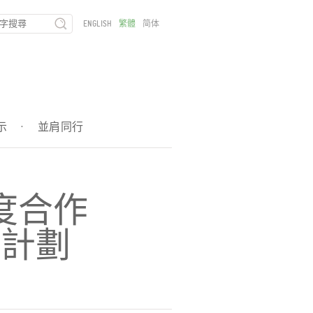
ENGLISH
繁體
简体
示
·
並肩同行
度合作
程計劃