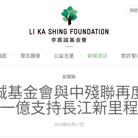
緣起
·
理念願景
·
公益志業
·
新聞資訊
·
欺詐警
新聞稿
誠基金會與中殘聯再
一億支持長江新里
2014年05月27日