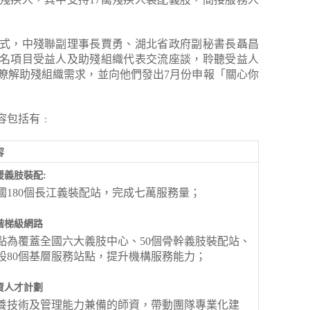
式，中殘聯副理事長賈勇、湖北省政府副秘書長聶昌
0名項目受益人及助殘組織代表交流座談，聆聽受益人
瞭解助殘組織需求，並向他們發出7月份申報「關心你
容包括有﹕
容
援義肢裝配:
國180個長江義裝配站，完成七萬服務量；
階梯級網路
點為覆蓋全國六大義肢中心、50個骨幹義肢裝配站、
設80個基層服務站點，提升機構服務能力；
資人才計劃
養技術及管理能力兼備的師資，帶動團隊專業化建