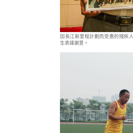
因長江新里程計劃而受惠的殘疾
生表達謝意。