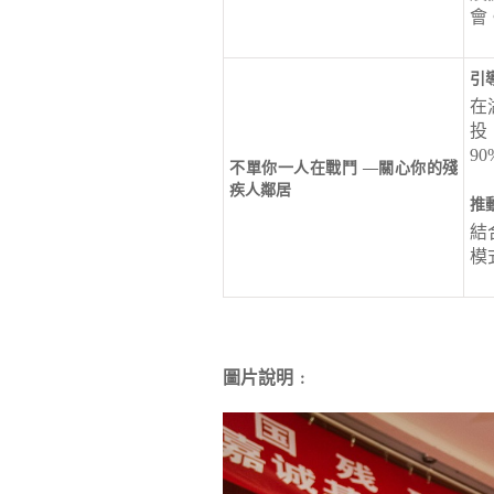
會
引
在
投
9
不單你一人在戰鬥 —關心你的殘
疾人鄰居
推
結
模
圖片說明﹕