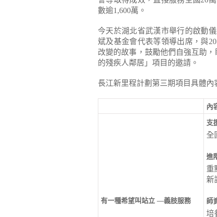
數逾1,600萬。
今天於湖北省武漢市舉行的啟動儀
斌及基金會代表等領導出席，與2
改變的故事，鼓勵他們自強互助，
的殘疾人鄰居」項目的邀請。
長江新里程計劃第三期項目具體內
內
支
全
進
重
新
有一種希望叫站立 —義肢服務
師
培