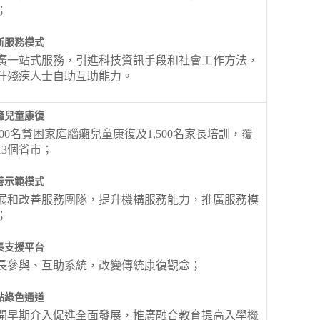
；
新服務模式
廣一站式服務，引進科技資訊手段和社會工作方法，
升殘疾人士自助互助能力。
癱兒童康復
,500名貧困家庭腦癱兒童康復及1,500名家長培訓，覆
13個省市；
善示範模式
展和改善服務團隊，提升機構服務能力，推廣服務模
；
長支援平台
長參與、互助系統，改變傳統康復觀念；
點綠色通道
開早期介入促進全面發展，推廣融合教育提高入學機