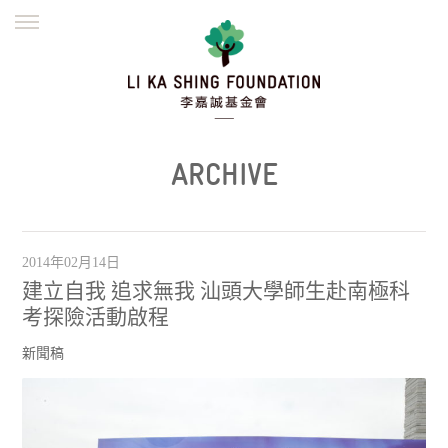
ENGLISH
繁體
简体
主頁
創辦緣起
理念願景
公益志業
新聞資訊
欺詐警示
ARCHIVE
並肩同行
2014年02月14日
建立自我 追求無我 汕頭大學師生赴南極科
考探險活動啟程
新聞稿