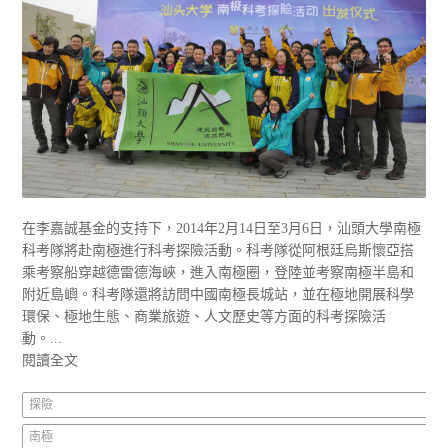
在李嘉誠基金的支持下，2014年2月14日至3月6日，汕頭大學南極
科考隊將赴南極進行科考探險活動。科考隊從阿根廷烏斯懷亞搭
乘考察船穿越德雷德海峽，進入南極圈，登陸並考察南極半島和
附近島嶼。科考隊還將訪問中國南極長城站，並在極地開展科學
環保、極地生態、商業旅遊、人文歷史等方面的科考探險活
動。...
閱讀全文
探險
南極