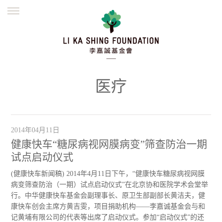
ENGLISH
繁體
简体
主页
创办缘起
理念愿景
公益志业
新闻资讯
欺诈警示
医疗
並肩同行
2014年04月11日
健康快车“糖尿病视网膜病变”筛查防治一期
试点启动仪式
(健康快车新闻稿) 2014年4月11日下午，“健康快车糖尿病视网膜
病变筛查防治（一期）试点启动仪式”在北京协和医院学术会堂举
行。中华健康快车基金会副理事长、原卫生部副部长黄洁夫，健
康快车创会主席方黄吉雯，项目捐助机构——李嘉诚基金会与和
记黄埔有限公司的代表等出席了启动仪式。参加“启动仪式”的还