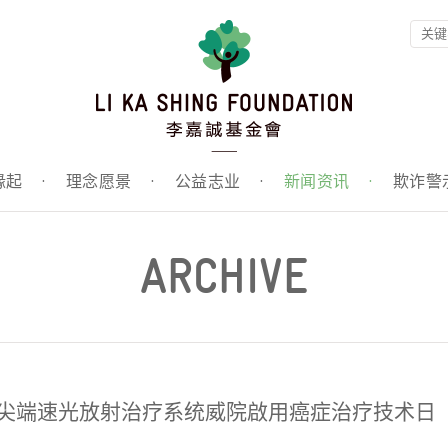
缘起
·
理念愿景
·
公益志业
·
新闻资讯
·
欺诈警
ARCHIVE
最尖端速光放射治疗系统威院啟用癌症治疗技术日