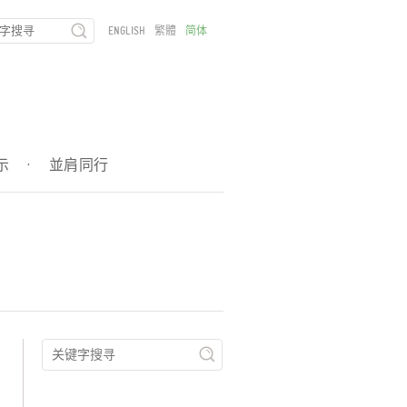
ENGLISH
繁體
简体
示
·
並肩同行