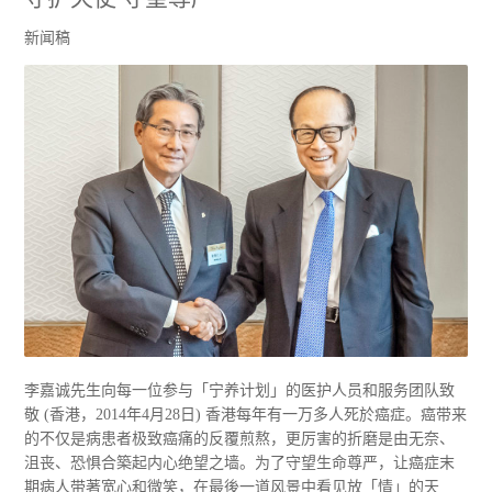
新闻稿
李嘉诚先生向每一位参与「宁养计划」的医护人员和服务团队致
敬 (香港，2014年4月28日) 香港每年有一万多人死於癌症。癌带来
的不仅是病患者极致癌痛的反覆煎熬，更厉害的折磨是由无奈、
沮丧、恐惧合築起内心绝望之墙。为了守望生命尊严，让癌症末
期病人带著宽心和微笑，在最後一道风景中看见放「情」的天