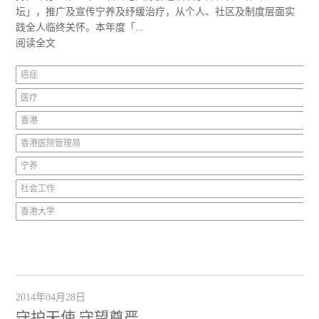
坛」，推广及宣传宁养及纾缓治疗，从个人、社区及制度层面实
践全人临终关怀。本年度「...
阅读全文
癌症
医疗
香港
香港医院管理局
宁养
社会工作
香港大学
2014年04月28日
守护天使 守望尊严