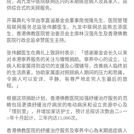
院，為九龙中医院联网区内的末期癌症病人及其家人，提
供综合式的关顾服务。
开幕典礼今早由李嘉诚基金会董事简悦隆先生、医院管理
局联网服务总监张伟麟医生、九龙中联网总监熊志添医
生、香港佛教医院管治委员会主席林汉强先生及香港佛教
医院行政总监卓赞医生主持。
张伟麟医生在典礼上致辞时表示：「感谢基金会长久以来
对本港寧养服务的关注与慷慨捐助。寧养中心的设立，让
病人和家属得到适切的支援及心理辅导，改善病人临终前
的生活质素，协助家属面对照顾病人期间的压力和悲痛，
令病人可以安详、平静、有尊严地走完人生最后的旅
程。」
根据这项捐助计划，香港佛教医院加强紓缓治疗服务的范
畴包括更换紓缓治疗病房的电动病床和设立资源中心及
「惜别室」，并增加家访护士，预计总探访次数由二○一
○年十月起计，三年内达11,000次。
香港佛教医院的紓缓治疗服务及寧养中心為末期癌症病人