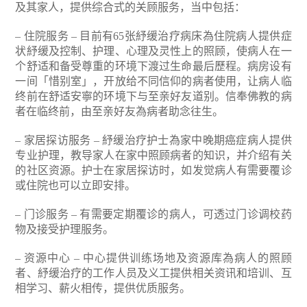
及其家人，提供综合式的关顾服务，当中包括：
– 住院服务 – 目前有65张紓缓治疗病床為住院病人提供症
状紓缓及控制、护理、心理及灵性上的照顾，使病人在一
个舒适和备受尊重的环境下渡过生命最后歷程。病房设有
一间「惜别室」，开放给不同信仰的病者使用，让病人临
终前在舒适安寧的环境下与至亲好友道别。信奉佛教的病
者在临终前，由至亲好友為病者助念往生。
– 家居探访服务 – 紓缓治疗护士為家中晚期癌症病人提供
专业护理，教导家人在家中照顾病者的知识，并介绍有关
的社区资源。护士在家居探访时，如发觉病人有需要覆诊
或住院也可以立即安排。
– 门诊服务 – 有需要定期覆诊的病人，可透过门诊调校药
物及接受护理服务。
– 资源中心 – 中心提供训练场地及资源库為病人的照顾
者、紓缓治疗的工作人员及义工提供相关资讯和培训、互
相学习、薪火相传，提供优质服务。