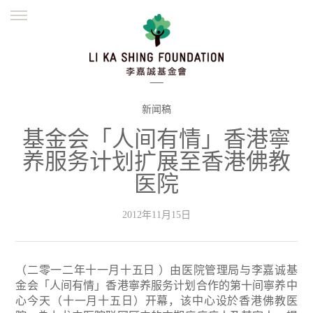
ENGLISH
繁體
简体
主页
创办缘起
理念愿景
公益志业
新闻资讯
欺诈警示
新闻稿
基金会「人间有情」香港寧
並肩同行
养服务计划扩展至香港佛教
医院
2012年11月15日
（二零一二年十一月十五日 ）由医院管理局与李嘉诚基
金会「人间有情」香港寧养服务计划合作的第十间寧养中
心今天（十一月十五日）开幕，该中心设於香港佛教医