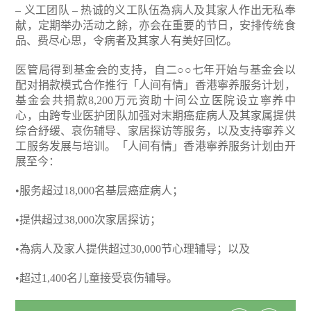
– 义工团队 – 热诚的义工队伍為病人及其家人作出无私奉
献，定期举办活动之餘，亦会在重要的节日，安排传统食
品、费尽心思，令病者及其家人有美好回忆。
医管局得到基金会的支持，自二○○七年开始与基金会以
配对捐款模式合作推行「人间有情」香港寧养服务计划，
基金会共捐款8,200万元资助十间公立医院设立寧养中
心，由跨专业医护团队加强对末期癌症病人及其家属提供
综合紓缓、哀伤辅导、家居探访等服务，以及支持寧养义
工服务发展与培训。「人间有情」香港寧养服务计划由开
展至今：
•服务超过18,000名基层癌症病人；
•提供超过38,000次家居探访；
•為病人及家人提供超过30,000节心理辅导；以及
•超过1,400名儿童接受哀伤辅导。