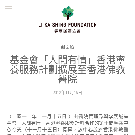
ENGLISH
繁體
简体
主頁
創辦緣起
理念願景
公益志業
新聞資訊
欺詐警示
新聞稿
基金會「人間有情」香港寧
並肩同行
養服務計劃擴展至香港佛教
醫院
2012年11月15日
（二零一二年十一月十五日 ）由醫院管理局與李嘉誠基
金會「人間有情」香港寧養服務計劃合作的第十間寧養中
心今天（十一月十五日）開幕，該中心設於香港佛教醫