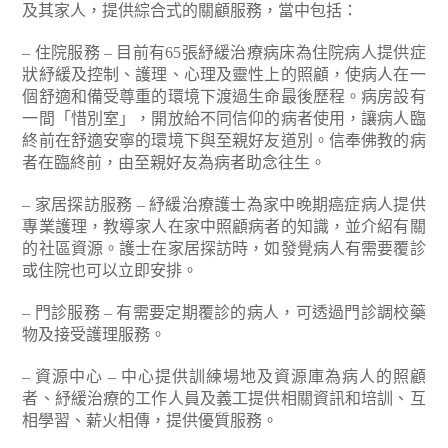
及其家人，提供綜合式的關顧服務，當中包括：
– 住院服務 – 目前有65張紓緩治療病床為住院病人提供症
狀紓緩及控制、護理、心理及靈性上的照顧，使病人在一
個舒適和備受尊重的環境下渡過生命最後歷程。病房設有
一間「惜別室」，開放給不同信仰的病者使用，讓病人臨
終前在舒適安寧的環境下與至親好友道別。信奉佛教的病
者在臨終前，由至親好友為病者助念往生。
– 家居探訪服務 – 紓緩治療護士為家中晚期癌症病人提供
專業護理，教導家人在家中照顧病者的知識，並介紹有關
的社區資源。護士在家居探訪時，如發覺病人有需要覆診
或住院也可以立即安排。
– 門診服務 – 有需要定期覆診的病人，可透過門診調校藥
物及接受護理服務。
– 資源中心 – 中心提供訓練場地及資源庫為病人的照顧
者、紓緩治療的工作人員及義工提供相關資訊和培訓、互
相學習、薪火相傳，提供優質服務。