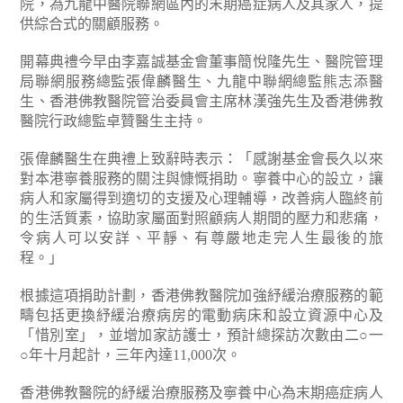
院，為九龍中醫院聯網區內的末期癌症病人及其家人，提
供綜合式的關顧服務。
開幕典禮今早由李嘉誠基金會董事簡悅隆先生、醫院管理
局聯網服務總監張偉麟醫生、九龍中聯網總監熊志添醫
生、香港佛教醫院管治委員會主席林漢強先生及香港佛教
醫院行政總監卓贊醫生主持。
張偉麟醫生在典禮上致辭時表示：「感謝基金會長久以來
對本港寧養服務的關注與慷慨捐助。寧養中心的設立，讓
病人和家屬得到適切的支援及心理輔導，改善病人臨終前
的生活質素，協助家屬面對照顧病人期間的壓力和悲痛，
令病人可以安詳、平靜、有尊嚴地走完人生最後的旅
程。」
根據這項捐助計劃，香港佛教醫院加強紓緩治療服務的範
疇包括更換紓緩治療病房的電動病床和設立資源中心及
「惜別室」，並增加家訪護士，預計總探訪次數由二○一
○年十月起計，三年內達11,000次。
香港佛教醫院的紓緩治療服務及寧養中心為末期癌症病人