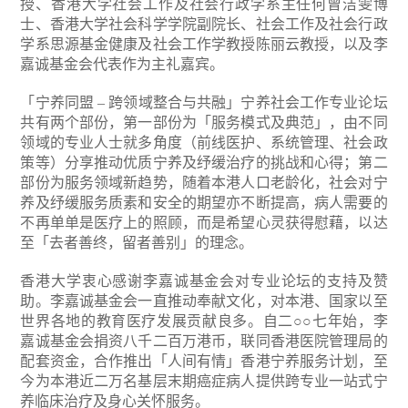
授、香港大学社会工作及社会行政学系主任何曾洁雯博
士、香港大学社会科学学院副院长、社会工作及社会行政
学系思源基金健康及社会工作学教授陈丽云教授，以及李
嘉诚基金会代表作为主礼嘉宾。
「宁养同盟 – 跨领域整合与共融」宁养社会工作专业论坛
共有两个部份，第一部份为「服务模式及典范」，由不同
领域的专业人士就多角度（前线医护、系统管理、社会政
策等）分享推动优质宁养及纾缓治疗的挑战和心得；第二
部份为服务领域新趋势，随着本港人口老龄化，社会对宁
养及纾缓服务质素和安全的期望亦不断提高，病人需要的
不再单单是医疗上的照顾，而是希望心灵获得慰藉，以达
至「去者善终，留者善别」的理念。
香港大学衷心感谢李嘉诚基金会对专业论坛的支持及赞
助。李嘉诚基金会一直推动奉献文化，对本港、国家以至
世界各地的教育医疗发展贡献良多。自二○○七年始，李
嘉诚基金会捐资八千二百万港币，联同香港医院管理局的
配套资金，合作推出「人间有情」香港宁养服务计划，至
今为本港近二万名基层末期癌症病人提供跨专业一站式宁
养临床治疗及身心关怀服务。