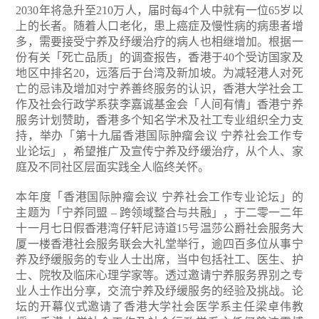
2030年将急升至210万人，届时每4个人中就有一位65岁以
上的长者。随着人口老化，患上癌症及慢性病的病患者增
多，需要接受宁养及纾缓治疗的病人也相继增加。根据一
份有关「死亡品质」的调查报告，香港于40个受访国家及
地区中排名20，远落后于台湾及新加坡。为减轻港人对死
亡的忌讳及增加对宁养善终服务的认识，香港大学社会工
作及社会行政学系获李嘉诚基金会「人间有情」香港宁养
服务计划赞助，香港多个知名学术及社工专业组织全力支
持，举办「第十九届香港国际肿瘤会议 宁养社会工作专
业论坛」，希望推广及宣传宁养及纾缓治疗，从个人、家
庭及不同社区层面实践全人临终关怀。
本年度「香港国际肿瘤会议 宁养社会工作专业论坛」的
主题为「宁养同盟 – 跨领域整合与共融」，于二零一二年
十一月七日假香港湾仔轩尼诗道15号温莎公爵社会服务大
厦一楼香港社会服务联会大礼堂举行，逾四百多位从事宁
养及纾缓服务的专业人士出席，当中包括社工、医生、护
士、院牧及临床心理学家等。透过邀请宁养服务界别之专
业人士作出分享，交流宁养及纾缓服务的经验及挑战。论
坛的开幕仪式邀请了香港大学社会医学系主任梁卓伟教