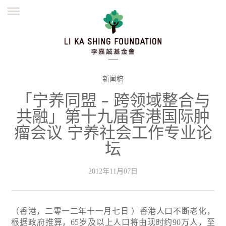
ENGLISH
繁體
简体
主页
创办缘起
理念愿景
公益志业
新闻资讯
欺诈警示
新闻稿
「宁养同盟 – 跨领域整合与
並肩同行
共融」第十九届香港国际肿
瘤会议 宁养社会工作专业论
坛
2012年11月07日
（香港，二零一二年十一月七日 ）香港人口不断老化，
根据政府推算，65岁及以上人口将由现时约90万人，至