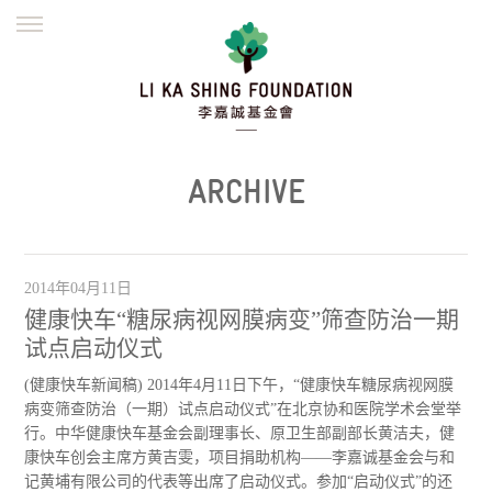
ENGLISH
繁體
简体
主页
创办缘起
理念愿景
公益志业
新闻资讯
欺诈警示
ARCHIVE
並肩同行
2014年04月11日
健康快车“糖尿病视网膜病变”筛查防治一期
试点启动仪式
(健康快车新闻稿) 2014年4月11日下午，“健康快车糖尿病视网膜
病变筛查防治（一期）试点启动仪式”在北京协和医院学术会堂举
行。中华健康快车基金会副理事长、原卫生部副部长黄洁夫，健
康快车创会主席方黄吉雯，项目捐助机构——李嘉诚基金会与和
记黄埔有限公司的代表等出席了启动仪式。参加“启动仪式”的还