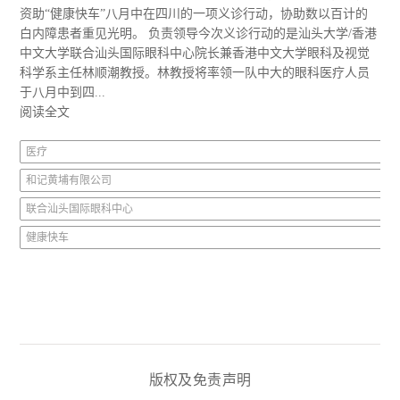
资助“健康快车”八月中在四川的一项义诊行动，协助数以百计的
白内障患者重见光明。 负责领导今次义诊行动的是汕头大学/香港
中文大学联合汕头国际眼科中心院长兼香港中文大学眼科及视觉
科学系主任林顺潮教授。林教授将率领一队中大的眼科医疗人员
于八月中到四...
阅读全文
医疗
和记黄埔有限公司
联合汕头国际眼科中心
健康快车
版权及免责声明