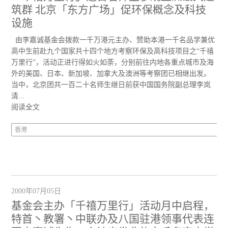
筑群 北京「东方广场」促环保概念及科技
设施
由李嘉诚基金会拨款一千万港元主办、赞助本港一千名品学兼优
高中生前赴九个国家共十四个地方考察环保及高科技项目之“千禧
万里行”，活动正进行得如火如荼，分别前往内地各重点城市及海
外的美国、日本、新加坡、加拿大及澳洲等考察团已相继出发。
当中，北京团共一百二十名师生继日前获中国国务院副总理李岚
清...
阅读全文
香港
2000年07月05日
基金会主办「千禧万里行」活动月中启程，
特首丶教署丶中联办及八国驻港领事代表连