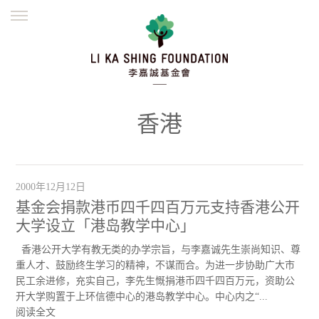
ENGLISH
繁體
简体
主页
创办缘起
理念愿景
公益志业
新闻资讯
欺诈警示
香港
並肩同行
2000年12月12日
基金会捐款港币四千四百万元支持香港公开
大学设立「港岛教学中心」
香港公开大学有教无类的办学宗旨，与李嘉诚先生崇尚知识、尊
重人才、鼓励终生学习的精神，不谋而合。为进一步协助广大市
民工余进修，充实自己，李先生慨捐港币四千四百万元，资助公
开大学购置于上环信德中心的港岛教学中心。中心内之“...
阅读全文