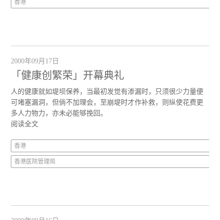
香港
2000年09月17日
「健康创繁荣」开幕典礼
人的健康就如堤坝保养，当最初发觉有渗漏时，只须很少力量便
可堵塞漏洞，但倘不加理会，至崩堤时才作补救，则纵使花费更
多人力物力，亦未必能够挽回。
阅读全文
香港
香港医院管理局