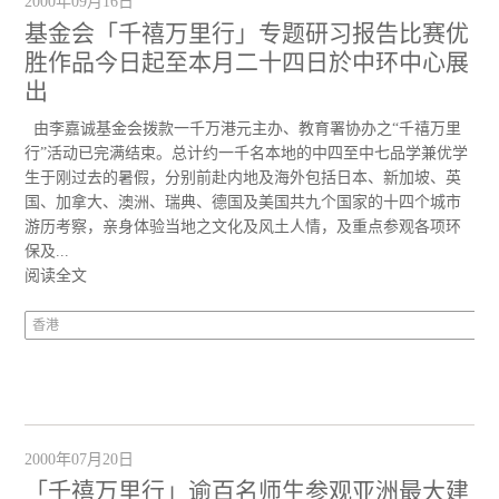
2000年09月16日
基金会「千禧万里行」专题研习报告比赛优
胜作品今日起至本月二十四日於中环中心展
出
由李嘉诚基金会拨款一千万港元主办、教育署协办之“千禧万里
行”活动已完满结束。总计约一千名本地的中四至中七品学兼优学
生于刚过去的暑假，分别前赴内地及海外包括日本、新加坡、英
国、加拿大、澳洲、瑞典、德国及美国共九个国家的十四个城市
游历考察，亲身体验当地之文化及风土人情，及重点参观各项环
保及...
阅读全文
香港
2000年07月20日
「千禧万里行」逾百名师生参观亚洲最大建