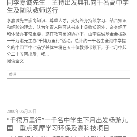
同李嘉诚先生 主持出发典礼向千名高中学
生及随队教师送行
李嘉诚先生崇尚知识、尊重人才，支持终身持续学习、结合知识
和经验的理念，认为年青人除可从书本上吸收知识外，亲身经历
和体验亦非常重要，遂在教育署的协办下，由李嘉诚基金会拨款
一千万港元主办“千禧万里行”活动。总计约一千名由全港中学提
名的中四至中七品学兼优生将在五十位教师带领下，于七月中起
分二十五团出发，畅...
阅读全文
香港
2000年06月30日
“千禧万里行”一千名中学生下月出发畅游九
国 重点观摩学习环保及高科技项目