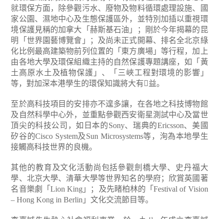
就環保方面，除參觀污水、廢物及物料循環處理設施、國
家公園、濕地中心及生態保護區外，並特別加插以重視環
境保護見稱的加拿大「赫斯基石油」；剛於今年揭幕的昆
明「世界園藝博覽會」；及尚未正式開幕、排名全北京綠
化比例最高建築物前列位置的「東方廣場」等行程，加上
由各地大學及環保組織主持的自然保護專題講座，如「黃
土高原水土及植物保護」、「三峽工程對環境的影響」
等，對加深本港學生的環保知識將大有益。
至於高科技項目的安排亦不遑多讓，在各地之科技博物館
及自然科學中心外，並重點參觀西安衛星測試中心及當世
頂尖的科技公司，如日本的Sony、瑞典的Ericsson、美國
矽谷的Cisco System及Sun Microsystems等，洵為本地學生
接觸高科技世界的良機。
其他的教育及文化活動尚包括參觀劍橋大學、史丹福大
學、北京大學、清華大學等世界知名的學府；欣賞英國著
名音樂劇「Lion King」；及先睹柏林的「Festival of Vision
– Hong Kong in Berlin」文化交流節目等。