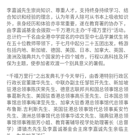
李嘉诚先生崇尚知识、尊重人才，支持终身持续学习、结
合知识和经验的理念，认为年青人除可从书本上吸收知识
外，亲身经历和体验亦非常重要，遂在教育署的协办下，
由李嘉诚基金会拨款一千万港元主办“千禧万里行”活动。
总计约一千名由全港中学提名的中四至中七品学兼优生将
在五十位教师带领下，于七月中起分二十五团出发，畅游
包括内地、新加坡、德国、美国、日本、加拿大、英国、
澳洲及瑞典共九个国家的十四个城市，行程以高科技及环
保为主题，使参加者欢渡一个别具意义的暑假。
“千禧万里行”之出发典礼于今天举行，由香港特别行政区
行政长官董建华先生、中联办副主任邹哲开先生、新加坡
驻港总领事陈庆荣先生、德意志联邦共和国总领事馆总领
事葛斯先生、美国驻香港总领事高乐圣先生、日本国总领
事馆总领事梅津至先生、加拿大驻香港总领事馆代总领事
布鲁斯.吉利斯先生、英国驻港总领事馆代总领事奚安竹
先生、澳洲总领事馆代总领事华适文先生、瑞典驻港总领
事馆领事雅丽芳小姐、教育署辅导视学处助理署长（总督
学）谭镇杰先生及李嘉诚基金会主席李嘉诚先生亲临主