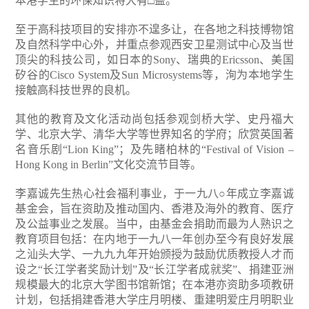
本港学生的环保知识将大有□益。
至于高科技项目的安排亦不遑多让，在各地之科技博物馆
及自然科学中心外，并重点参观西安卫星测试中心及当世
顶尖的科技公司，如日本的Sony、瑞典的Ericsson、美国
矽谷的Cisco System及Sun Microsystems等，洵为本地学生
接触高科技世界的良机。
其他的教育及文化活动尚包括参观剑桥大学、史丹福大
学、北京大学、清华大学等世界知名的学府；欣赏英国著
名音乐剧“Lion King”；及先睹柏林的“Festival of Vision –
Hong Kong in Berlin”文化交流节目等。
李嘉诚先生热心社会福利事业，于一九八○年成立李嘉诚
基金会，旨在资助及推动国内、香港及海外的教育、医疗
及公益事业之发展。当中，由基金会捐助而最为人熟识之
教育项目包括：在内地于一九八一年创办至今有良好发展
之汕头大学、一九九九年开始颁授为鼓励优质教授人才而
设之“长江学者奖励计划”及“长江学者成就奖”、捐建亚洲
规模最大的北京大学图书馆新馆；在本港亦资助多项教研
计划，包括捐建香港大学庄月明楼、重建明爱庄月明职业