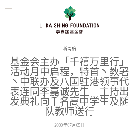
ENGLISH
繁體
简体
主页
创办缘起
理念愿景
公益志业
新闻资讯
欺诈警示
新闻稿
基金会主办「千禧万里行」
並肩同行
活动月中启程，特首丶教署
丶中联办及八国驻港领事代
表连同李嘉诚先生 主持出
发典礼向千名高中学生及随
队教师送行
2000年07月05日