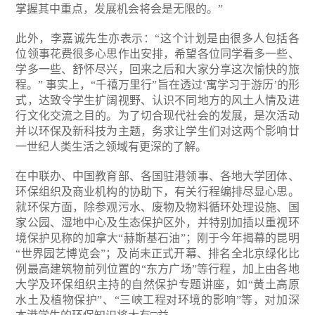
掌握其中重点，发展机会将会是无限的。”
此外，李嘉诚先生亦表示：“这个计划是由很多人包括各
位领事花费很多心思作出安排，希望各位同学看多一些、
学多一些、舒怀尽兴，回来之后和大家分享这次愉快的旅
程。” 事实上，“千禧万里行”旨在透过‘寓学习于游历’的形
式，达致令学生扩阔视野、认识不同地方的风土人情及进
行文化交流之目的。为了切合现代社会的发展，是次活动
并以环保及新科技为主题，务求让学生们对这两个影响廿
一世纪人类生活之领域有更深的了解。
在中联办、中国教育部、各国驻港领事、各地大学团体、
环保组织及商业机构的协助下，有关行程编排尽显心思。
就环保方面，除参观污水、废物及物料循环处理设施、国
家公园、湿地中心及生态保护区外，并特别加插以重视环
境保护见称的加拿大“赫斯基石油”；刚于今年揭幕的昆明
“世界园艺博览会”；及尚未正式开幕、排名全北京绿化比
例最高建筑物前列位置的“东方广场”等行程，加上由各地
大学及环保组织主持的自然保护专题讲座，如“黄土高原
水土及植物保护”、“三峡工程对环境的影响”等，对加深