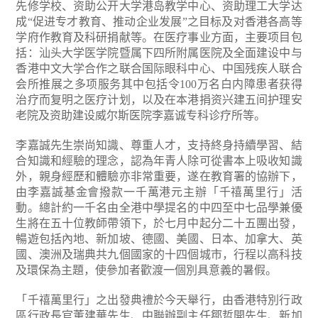
先修学校、资助公开大学港岛教学中心、资助理工大学达
成“促进专才教育、推动企业发展”之目标及对香港各高等
学府作教育及科研捐献等。在医疗事业方面，主要项目包
括：汕头大学医学院暨属下四所附属医院及全面建设中与
香港中文大学合作之联合国际眼科中心、中国残疾人联合
会所推展之多项服务其中包括令100万名白内障患者获得
治疗而复明之医疗计划，以及在本港捐资兴建五间护理安
老院及资助建设威尔斯医院李嘉诚专科诊疗所等。
李嘉誠先生崇尚知識、尊重人才，支持終身持續學習、結
合知識和經驗的理念，認為年青人除可從書本上吸收知識
外，親身經歷和體驗亦非常重要，遂在教育署的協辦下，
由李嘉誠基金會撥款一千萬港元主辦「千禧萬里行」活
動。總計約一千名由全港中學提名的中四至中七品學兼優
生將在五十位教師帶領下，於七月中起分二十五團出發，
暢遊包括內地、新加坡、德國、美國、日本、加拿大、英
國、澳洲及瑞典共九個國家的十四個城市，行程以高科技
及環保為主題，使參加者歡渡一個別具意義的暑假。
「千禧萬里行」之出發典禮於今天舉行，由香港特別行政
區行政長官董建華先生、中聯辦副主任鄒哲開先生、新加