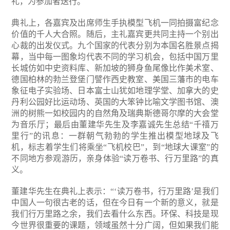
礼，为参加者送行。
典礼上，各嘉宾及出席师生手执模型飞机一同拍摄富纪念
价值的千人大合照。随后，主礼嘉宾更共同主持一个别出
心裁的出发仪式。九个国家的代表分别为本国名胜景点揭
幕，当中每一图象均代表不同的学习机会，包括中国万里
长城仿如中史资料库、新加坡的狮身鱼尾像比作美术室、
德国柏林的勃兰登堡门譬作西史教室、美国三藩市的电车
象征电子实验场、日本富士山犹如地理学堂、加拿大的史
丹利公园好比运动场、英国的大笨钟比喻文学图书馆、澳
洲的树熊一如校园内的自然角及瑞典斯德哥尔摩的大会堂
为音乐厅；最后由董建华先生及李嘉诚先生总结“千禧万
里行”的讯息：一群朝气勃勃的学生推出模型地球及飞
机，标志着学生们将乘坐“飞机校巴”，到“地球大课室”的
不同地方参观游历，亲身体验“读万卷书、行万里路”的真
义。
董建华先生在典礼上表示：“‘读万卷书，行万里路’是我们
中国人一句很古老的话，但在今日有一个新的意义，就是
我们行万里路之余，我们去看什么东西。环保、科技是现
今世界很重要的课题，领域虽然十分广阔，但如果我们能