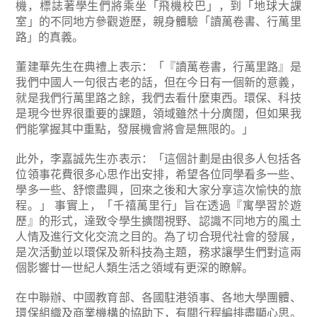
機，標誌著學生們將乘坐「飛機校巴」，到「地球大課
室」的不同地方參觀遊歷，親身體驗「讀萬卷書、行萬里
路」的真義。
董建華先生在典禮上表示：「『讀萬卷書，行萬里路』是
我們中國人一句很古老的話，但在今日有一個新的意義，
就是我們行萬里路之餘，我們去看什麼東西。環保、科技
是現今世界很重要的課題，領域雖然十分廣闊，但如果我
們能掌握其中重點，發展機會將會是無限的。」
此外，李嘉誠先生亦表示：「這個計劃是由很多人包括各
位領事花費很多心思作出安排，希望各位同學看多一些、
學多一些、舒懷盡興，回來之後和大家分享這次愉快的旅
程。」 事實上，「千禧萬里行」旨在透過『寓學習於遊
歷』的形式，達致令學生擴闊視野、認識不同地方的風土
人情及進行文化交流之目的。為了切合現代社會的發展，
是次活動並以環保及新科技為主題，務求讓學生們對這兩
個影響廿一世紀人類生活之領域有更深的瞭解。
在中聯辦、中國教育部、各國駐港領事、各地大學團體、
環保組織及商業機構的協助下，有關行程編排盡顯心思。