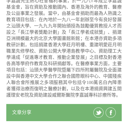
李嘉誠先生熱心社會福利事業，於一九八○年成立李嘉誠
基金會，旨在資助及推動國內、香港及海外的教育、醫療
及公益事業之發展。當中，由基金會捐助而最為人熟識之
教育項目包括：在內地於一九八一年創辦至今有良好發展
之汕頭大學、一九九九年開始頒授為鼓勵優質教授人才而
設之「長江學者獎勵計劃」及「長江學者成就獎」、捐建
亞洲規模最大的北京大學圖書館新館；在本港亦資助多項
教研計劃，包括捐建香港大學莊月明樓、重建明愛莊月明
職業先修學校、資助公開大學港島教學中心、資助理工大
學達成「促進專才教育、推動企業發展」之目標及對香港
各高等學府作教育及科研捐獻等。在醫療事業方面，主要
項目包括：汕頭大學醫學院暨屬下四所附屬醫院及全面建
設中與香港中文大學合作之聯合國際眼科中心、中國殘疾
人聯合會所推展之多項服務其中包括令100萬名白內障患
者獲得治療而復明之醫療計劃，以及在本港捐資興建五間
護理安老院及資助建設威爾斯醫院李嘉誠專科診療所等。
文章分享