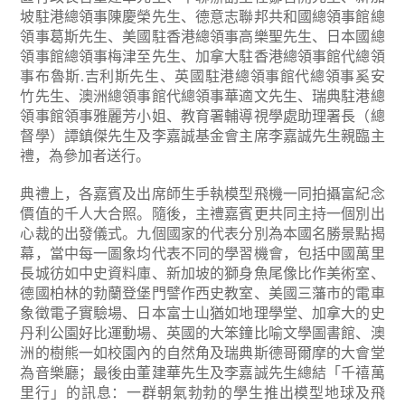
坡駐港總領事陳慶榮先生、德意志聯邦共和國總領事館總
領事葛斯先生、美國駐香港總領事高樂聖先生、日本國總
領事館總領事梅津至先生、加拿大駐香港總領事館代總領
事布魯斯.吉利斯先生、英國駐港總領事館代總領事奚安
竹先生、澳洲總領事館代總領事華適文先生、瑞典駐港總
領事館領事雅麗芳小姐、教育署輔導視學處助理署長（總
督學）譚鎮傑先生及李嘉誠基金會主席李嘉誠先生親臨主
禮，為參加者送行。
典禮上，各嘉賓及出席師生手執模型飛機一同拍攝富紀念
價值的千人大合照。隨後，主禮嘉賓更共同主持一個別出
心裁的出發儀式。九個國家的代表分別為本國名勝景點揭
幕，當中每一圖象均代表不同的學習機會，包括中國萬里
長城彷如中史資料庫、新加坡的獅身魚尾像比作美術室、
德國柏林的勃蘭登堡門譬作西史教室、美國三藩市的電車
象徵電子實驗場、日本富士山猶如地理學堂、加拿大的史
丹利公園好比運動場、英國的大笨鐘比喻文學圖書館、澳
洲的樹熊一如校園內的自然角及瑞典斯德哥爾摩的大會堂
為音樂廳；最後由董建華先生及李嘉誠先生總結「千禧萬
里行」的訊息：一群朝氣勃勃的學生推出模型地球及飛