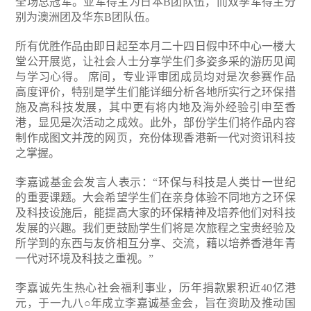
全场总冠军。亚军得主为日本B团队伍，而双季军得主分
别为澳洲团及华东B团队伍。
所有优胜作品由即日起至本月二十四日假中环中心一楼大
堂公开展览，让社会人士分享学生们多姿多采的游历见闻
与学习心得。 席间，专业评审团成员均对是次参赛作品
高度评价，特别是学生们能详细分析各地所实行之环保措
施及高科技发展，其中更有将内地及海外经验引申至香
港，显见是次活动之成效。此外，部份学生们将作品内容
制作成图文并茂的网页，充份体现香港新一代对资讯科技
之掌握。
李嘉诚基金会发言人表示：“环保与科技是人类廿一世纪
的重要课题。大会希望学生们在亲身体验不同地方之环保
及科技设施后，能提高大家的环保精神及培养他们对科技
发展的兴趣。我们更鼓励学生们将是次旅程之宝贵经验及
所学到的东西与友侪相互分享、交流，藉以培养香港年青
一代对环境及科技之重视。”
李嘉诚先生热心社会福利事业，历年捐款累积近40亿港
元，于一九八○年成立李嘉诚基金会，旨在资助及推动国