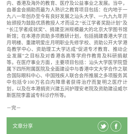
内、香港及海外的教育、医疗及公益事业之发展。当中，
由基金会捐助而最为人熟识之教育项目包括：在内地于一
九八一年创办至今有良好发展之汕头大学、一九九九年开
始颁授为鼓励优质教授人才而设之“长江学者奖励计划”及
“长江学者成就奖”、捐建亚洲规模最大的北京大学图书馆
新馆；在本港亦资助多项教研计划，包括捐建香港大学庄
月明楼、重建明爱庄月明职业先修学校、资助公开大学港
岛教学中心、资助理工大学达成“促进专才教育、推动企
业发展”之目标及对香港各高等学府作教育及科研捐献
等。在医疗事业方面，主要项目包括：汕头大学医学院暨
属下四所附属医院及全面建设中与香港中文大学合作之联
合国际眼科中心、中国残疾人联合会所推展之多项服务其
中包括令100万名白内障患者获得治疗而复明之医疗计
划，以及在本港捐资兴建五间护理安老院及资助建设威尔
斯医院李嘉诚专科诊疗所等。
－完－
文章分享