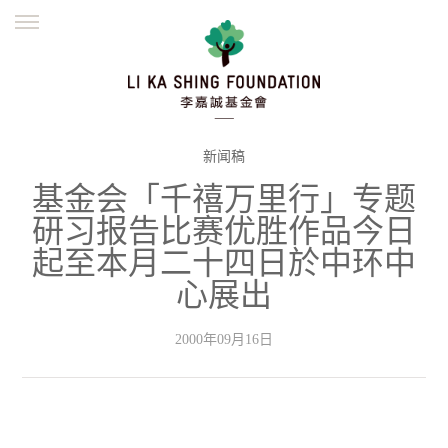
ENGLISH
繁體
简体
主页
创办缘起
理念愿景
公益志业
新闻资讯
欺诈警示
新闻稿
基金会「千禧万里行」专题
並肩同行
研习报告比赛优胜作品今日
起至本月二十四日於中环中
心展出
2000年09月16日