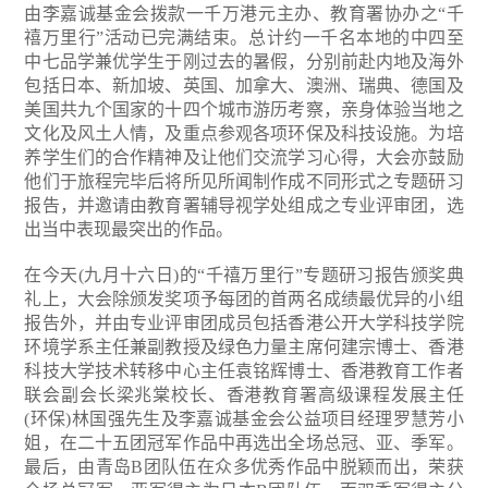
由李嘉诚基金会拨款一千万港元主办、教育署协办之“千
禧万里行”活动已完满结束。总计约一千名本地的中四至
中七品学兼优学生于刚过去的暑假，分别前赴内地及海外
包括日本、新加坡、英国、加拿大、澳洲、瑞典、德国及
美国共九个国家的十四个城市游历考察，亲身体验当地之
文化及风土人情，及重点参观各项环保及科技设施。为培
养学生们的合作精神及让他们交流学习心得，大会亦鼓励
他们于旅程完毕后将所见所闻制作成不同形式之专题研习
报告，并邀请由教育署辅导视学处组成之专业评审团，选
出当中表现最突出的作品。
在今天(九月十六日)的“千禧万里行”专题研习报告颁奖典
礼上，大会除颁发奖项予每团的首两名成绩最优异的小组
报告外，并由专业评审团成员包括香港公开大学科技学院
环境学系主任兼副教授及绿色力量主席何建宗博士、香港
科技大学技术转移中心主任袁铭辉博士、香港教育工作者
联会副会长梁兆棠校长、香港教育署高级课程发展主任
(环保)林国强先生及李嘉诚基金会公益项目经理罗慧芳小
姐，在二十五团冠军作品中再选出全场总冠、亚、季军。
最后，由青岛B团队伍在众多优秀作品中脱颖而出，荣获