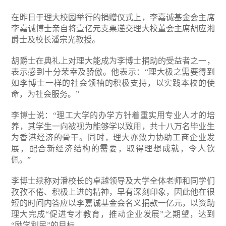
在昨日于理大校园举行的捐赠仪式上，李嘉诚基金会主席
李嘉诚博士亲自将壹亿元支票递交理大校董会主席胡应湘
爵士及校长潘宗光教授。
胡爵士在典礼上对理大能成为李博士捐助的受益者之一，
表示感到十分荣幸及骄傲。他表示：“理大极之需要得到
如李博士一样的社会领袖的积极支持，以实践本校的使
命，为社会服务。”
李博士说：“理工大学的办学方针着重实用专业人才的培
养，其学生一向被视为能够学以致用，共十八万名毕业生
为香港经济的骨干。同时，理大亦致力协助工商企业发
展，配合新经济结构的需要，取得理想成就，令人钦
佩。”
李博士续称对潘校长的卓越领导及大学全体老师和同学们
孜孜不倦、积极上进的精神，早有深刻印象，因此他在很
短的时间内答应以李嘉诚基金会名义捐款一亿元，以资助
理大完成“促进专才教育，推动企业发展”之期望，达到
“励学利民”的目标。