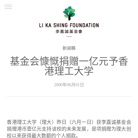
ENGLISH
繁體
简体
主页
创办缘起
理念愿景
公益志业
新闻资讯
欺诈警示
新闻稿
基金会慷慨捐赠一亿元予香
並肩同行
港理工大学
2000年06月01日
香港理工大学（理大）昨日（六月一日）获李嘉诚基金会
捐赠港币壹亿元支持该校的未来发展，是项捐赠为理大创
校以来获得最大数额的个人捐款。