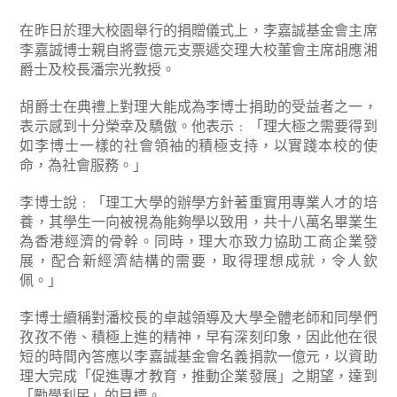
在昨日於理大校園舉行的捐贈儀式上，李嘉誠基金會主席
李嘉誠博士親自將壹億元支票遞交理大校董會主席胡應湘
爵士及校長潘宗光教授。
胡爵士在典禮上對理大能成為李博士捐助的受益者之一，
表示感到十分榮幸及驕傲。他表示﹕「理大極之需要得到
如李博士一樣的社會領袖的積極支持，以實踐本校的使
命，為社會服務。」
李博士說﹕「理工大學的辦學方針著重實用專業人才的培
養，其學生一向被視為能夠學以致用，共十八萬名畢業生
為香港經濟的骨幹。同時，理大亦致力協助工商企業發
展，配合新經濟結構的需要，取得理想成就，令人欽
佩。」
李博士續稱對潘校長的卓越領導及大學全體老師和同學們
孜孜不倦、積極上進的精神，早有深刻印象，因此他在很
短的時間內答應以李嘉誠基金會名義捐款一億元，以資助
理大完成「促進專才教育，推動企業發展」之期望，達到
「勵學利民」的目標。