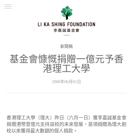
ENGLISH
繁體
简体
主頁
創辦緣起
理念願景
公益志業
新聞資訊
欺詐警示
新聞稿
基金會慷慨捐贈一億元予香
並肩同行
港理工大學
2000年06月01日
香港理工大學（理大）昨日（六月一日）獲李嘉誠基金會
捐贈港幣壹億元支持該校的未來發展，是項捐贈為理大創
校以來獲得最大數額的個人捐款。