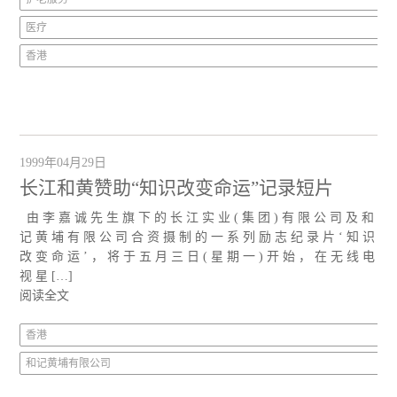
医疗
香港
1999年04月29日
长江和黄赞助“知识改变命运”记录短片
由 李 嘉 诚 先 生 旗 下 的 长 江 实 业 ( 集 团 ) 有 限 公 司 及 和
记 黄 埔 有 限 公 司 合 资 摄 制 的 一 系 列 励 志 纪 录 片 ‘ 知 识
改 变 命 运 ’ ， 将 于 五 月 三 日 ( 星 期 一 ) 开 始 ， 在 无 线 电
视 星 […]
阅读全文
香港
和记黄埔有限公司