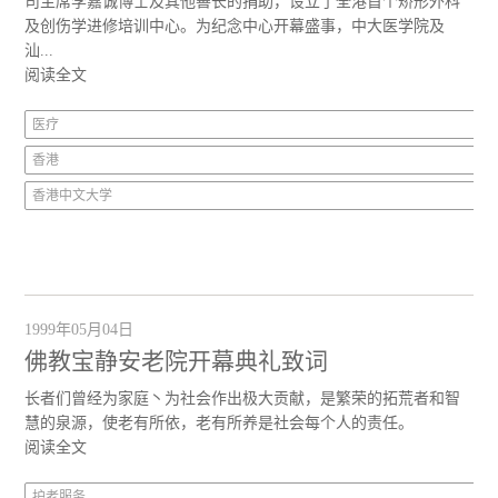
司主席李嘉诚博士及其他善长的捐助，设立了全港首个矫形外科
及创伤学进修培训中心。为纪念中心开幕盛事，中大医学院及
汕...
阅读全文
医疗
香港
香港中文大学
1999年05月04日
佛教宝静安老院开幕典礼致词
长者们曾经为家庭丶为社会作出极大贡献，是繁荣的拓荒者和智
慧的泉源，使老有所依，老有所养是社会每个人的责任。
阅读全文
护老服务