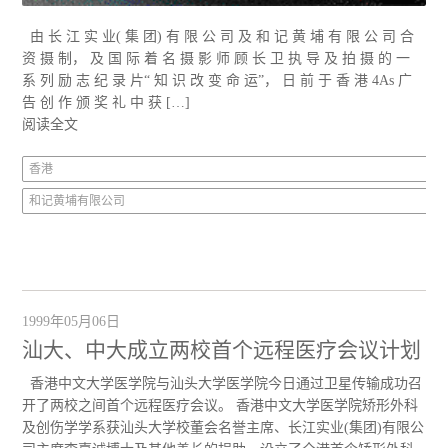
由 长 江 实 业( 集 团) 有 限 公 司 及 和 记 黄 埔 有 限 公 司 合
资 摄 制， 及 国 际 着 名 摄 影 师 顾 长 卫 执 导 及 拍 摄 的 一
系 列 励 志 纪 录 片“ 知 识 改 变 命 运”， 日 前 于 香 港 4As 广
告 创 作 颁 奖 礼 中 获 […]
阅读全文
香港
和记黄埔有限公司
1999年05月06日
汕大、中大成立两校首个远程医疗会议计划
香港中文大学医学院与汕头大学医学院今日通过卫星传输成功召
开了两校之间首个远程医疗会议。 香港中文大学医学院矫形外科
及创伤学学系获汕头大学校董会名誉主席、长江实业(集团)有限公