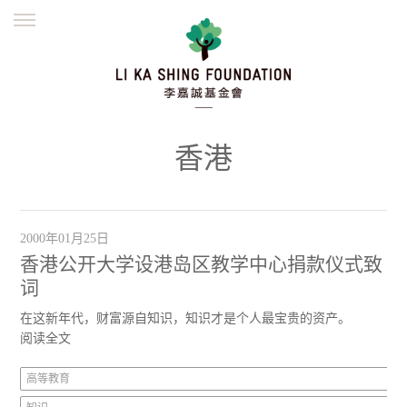
ENGLISH
繁體
简体
主页
创办缘起
理念愿景
公益志业
新闻资讯
欺诈警示
香港
並肩同行
2000年01月25日
香港公开大学设港岛区教学中心捐款仪式致
词
在这新年代，财富源自知识，知识才是个人最宝贵的资产。
阅读全文
高等教育