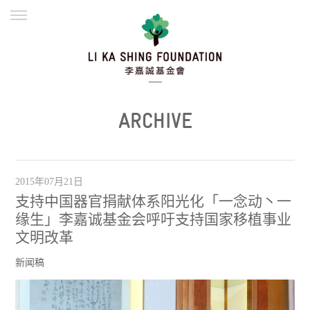
ENGLISH
繁體
简体
主页
创办缘起
理念愿景
公益志业
新闻资讯
欺诈警示
ARCHIVE
並肩同行
2015年07月21日
支持中国器官捐献体系阳光化「一念动丶一
缘生」李嘉诚基金会呼吁支持国家移植事业
文明改革
新闻稿