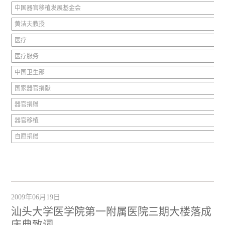
中国器官移植发展基金会
黄洁夫教授
医疗
医疗服务
中国卫生部
国家器官捐献
器官捐赠
器官移植
自愿捐赠
2009年06月19日
汕头大学医学院第一附属医院三期大楼落成
庆典致词