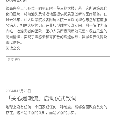
很高兴今天与各位一同见证附一院三期大楼开幕。这所设施现代
化的医院，将为汕头及邻近地区提供优质及创新的医疗服务。在
过去26年，汕大医学院及各附属医院一直以同理心与恳挚态度服
务病人，相信大家仍记起在非典型肺炎疫潮期间，附一院作为市
内唯一收治患者的医院，医护人员所表现勇敢无畏丶敬业乐业的
高尚情操，实现了零感染和零扩散的辉煌成绩，赢得各界认同及
市民信任。
阅读全文
医疗服务
2004年12月26日
「关心是潮流」启动仪式致词
地球上没有任何一个国家或任何一种制度，能够全面改变贫穷的
存在，这不是主观的认知，而是客观的事实。