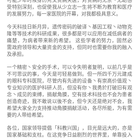
可能少年时候身历先父贫病失医，对贫病的无奈丶无助感
受特别深刻，也促使我从少立志一生将不断为教育和医疗
的发展努力，每一家医院的开幕，对我都极具意义。
今天科技日新月异，遗传密码的破译丶基因工程丶动物克
隆等等技术的科研成果，很多都是可以应用在减低病者的
痛楚，为病者带来新的希望。 这些学者的努力，固然必
需政府领导和大量资金的支持，但同时也需要你我的融入
及承担。
一个精密丶安全的手术，可以令失明者复明，以前几乎是
不可思议的事，今天是可轻易做到。但一所四千万元建成
的眼科专科医院，尽管内有先进的设备丶有崇高价值观丶
专业知识的医护科研人员，但没有你丶我勇於打破旧有观
念丶成见的束缚，捐献角膜，空有技术科技也不会为患者
创造奇迹，我不敢说以後不会，但今天还是绝对不会，我
希望大家全力支持推动角膜捐献活动，各尽所能，为有需
要的人带给希望。
各位，国家领导提倡「科教兴国」，目光是远大的，亦是
国家基础和支柱。在这竞争日益剧烈的世界里，单靠投入