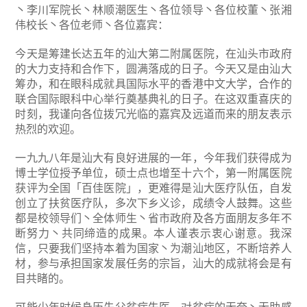
丶李川军院长丶林顺潮医生丶各位领导丶各位校董丶张湘
伟校长丶各位老师丶各位嘉宾：
今天是筹建长达五年的汕大第二附属医院，在汕头市政府
的大力支持和合作下，圆满落成的日子。今天又是由汕大
筹办，和在眼科成就具国际水平的香港中文大学，合作的
联合国际眼科中心举行奠基典礼的日子。在这双重喜庆的
时刻，我谨向各位拨冗光临的嘉宾及远道而来的朋友表示
热烈的欢迎。
一九九八年是汕大有良好进展的一年，今年我们获得成为
博士学位授予单位，硕士点也增至十六个，第一附属医院
获评为全国「百佳医院」，更难得是汕大医疗队伍，自发
创立了扶贫医疗队，多次下乡义诊，成绩令人鼓舞。这些
都是校领导们丶全体师生丶省市政府及各方面朋友多年不
断努力丶共同缔造的成果。本人谨表示衷心谢意。我深
信，只要我们坚持本着为国家丶为潮汕地区，不断培养人
材，参与承担国家发展任务的宗旨，汕大的成就将会是有
目共睹的。