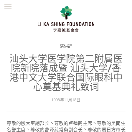
ENGLISH
繁體
简体
主页
创办缘起
理念愿景
公益志业
新闻资讯
欺诈警示
演讲辞
汕头大学医学院第二附属医
並肩同行
院新院落成暨 汕头大学/香
港中文大学联合国际眼科中
心奠基典礼致词
1998年11月18日
尊敬的殷大奎副部长丶尊敬的卢锺鹤主席丶尊敬的吴南生
名誉主席丶尊敬的曹泽毅常务副会长丶尊敬的周日方市长