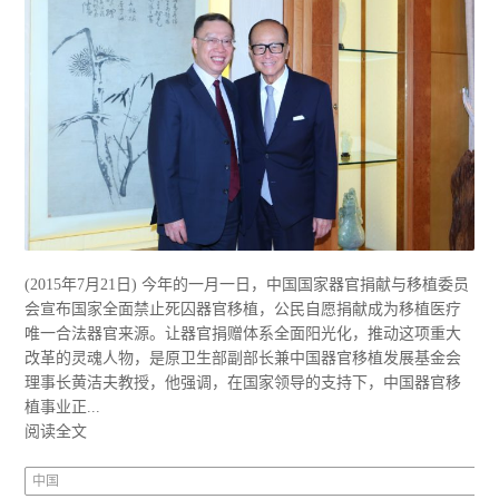
(2015年7月21日) 今年的一月一日，中国国家器官捐献与移植委员
会宣布国家全面禁止死囚器官移植，公民自愿捐献成为移植医疗
唯一合法器官来源。让器官捐赠体系全面阳光化，推动这项重大
改革的灵魂人物，是原卫生部副部长兼中国器官移植发展基金会
理事长黄洁夫教授，他强调，在国家领导的支持下，中国器官移
植事业正...
阅读全文
中国