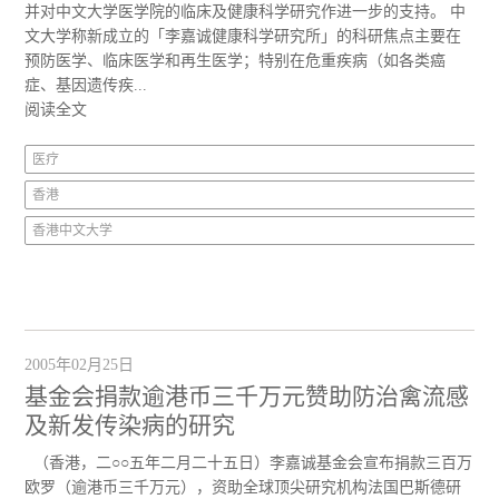
并对中文大学医学院的临床及健康科学研究作进一步的支持。 中
文大学称新成立的「李嘉诚健康科学研究所」的科研焦点主要在
预防医学、临床医学和再生医学；特别在危重疾病（如各类癌
症、基因遗传疾...
阅读全文
医疗
香港
香港中文大学
2005年02月25日
基金会捐款逾港币三千万元赞助防治禽流感
及新发传染病的研究
（香港，二○○五年二月二十五日）李嘉诚基金会宣布捐款三百万
欧罗（逾港币三千万元），资助全球顶尖研究机构法国巴斯德研