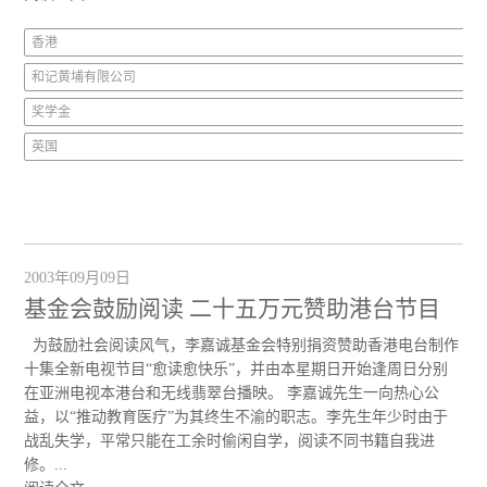
香港
和记黄埔有限公司
奖学金
英国
2003年09月09日
基金会鼓励阅读 二十五万元赞助港台节目
为鼓励社会阅读风气，李嘉诚基金会特别捐资赞助香港电台制作
十集全新电视节目“愈读愈快乐”，并由本星期日开始逢周日分别
在亚洲电视本港台和无线翡翠台播映。 李嘉诚先生一向热心公
益，以“推动教育医疗”为其终生不渝的职志。李先生年少时由于
战乱失学，平常只能在工余时偷闲自学，阅读不同书籍自我进
修。...