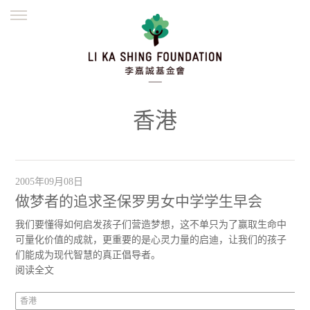
ENGLISH
繁體
简体
主页
创办缘起
理念愿景
公益志业
新闻资讯
欺诈警示
香港
並肩同行
2005年09月08日
做梦者的追求圣保罗男女中学学生早会
我们要懂得如何启发孩子们营造梦想，这不单只为了赢取生命中
可量化价值的成就，更重要的是心灵力量的启迪，让我们的孩子
们能成为现代智慧的真正倡导者。
阅读全文
香港