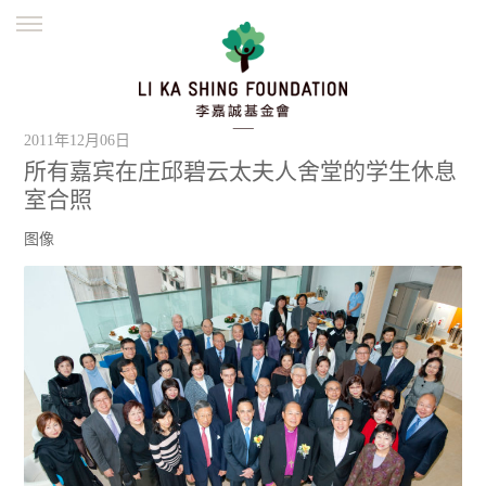
ENGLISH
繁體
简体
主页
创办缘起
理念愿景
公益志业
2011年12月06日
新闻资讯
欺诈警示
所有嘉宾在庄邱碧云太夫人舍堂的学生休息
室合照
並肩同行
图像