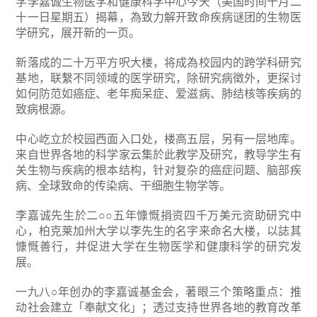
学李嘉诚生物医学和健康科学中心今天（美国时间十月二
十一日星期五）揭幕，為致力解开致命疾病谜团的生物医
学研究，展开新的一页。
新落成的二十万平方呎大楼，将成為校园内的跨学科研究
基地，联繫不同领域的医学研究，除研究病徵外，更探讨
如何防范如癌症、老年痴呆症、爱滋病、肺结核等疾病的
致病根源。
中心屹立於校园西面入口处，楼高五层，另有一层地库。
来自世界各地的科学家云集於此教学及研究，教导学生有
关生物与疾病的根本结构，针对复杂的癌症问题、脑部疾
病、全球致命的传染病、干细胞生物学等。
李嘉诚先生於二○○五年慷慨捐资四千万美元资助研究中
心，柏克莱加州大学以李先生的名字来命名大楼，以誌其
慷慨善行，并促进大学在生物医学和健康科学的研究发
展。
一九八○年创办的李嘉诚基金会，著眼三个策略重点：推
动社会建立「奉献文化」；透过支持世界各地的教育改革