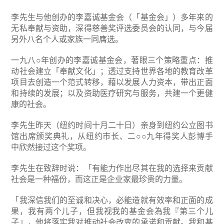
李先生与他创办的李嘉诚基金会（「基金会」）多年来的
无私奉献与资助，深得慈善奖评选委员会的认同，与今届
另外八名个人或家族一同膺选。
一九八○年创办的李嘉诚基金会，著眼三个策略重点：推
动社会建立「奉献文化」；透过支持世界各地的教育改革
项目去创造一个范式转移，藉以发展人力资本，带出正面
和持续的发展；以及资助医疗研究与服务，共建一个更健
康的社会。
李先生昨天（纽约时间十月二十日）亲身到纽约公立图书
馆出席颁奖典礼，从纽约市长、二○○九年得奖人彭博手
中欣然接过这个奖项。
李先生在致辞时说：「有能力作出尽其在我的选择来贡献
社会是一种福份，而这正是企业家最珍贵的力量。
「我深信我们的至诚和决心，必能造就有效率和正面的成
果，我有两个儿子，但我视我的基金会為我『第三个儿
子』，他将落实我对推动社会改变的承诺和贡献。我和基