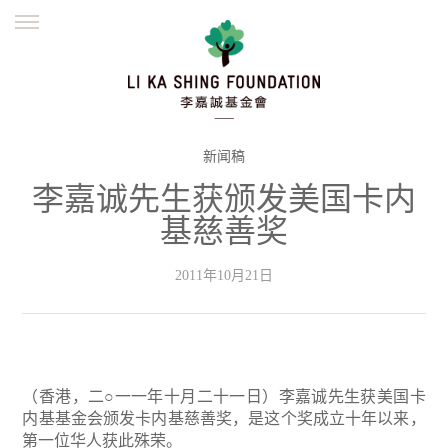
ENGLISH
繁體
简体
主页
创办缘起
理念愿景
公益志业
新闻资讯
欺诈警示
新闻稿
李嘉诚先生获颁发美国卡内
並肩同行
基慈善奖
2011年10月21日
（香港，二○一一年十月二十一日）李嘉诚先生获美国卡
内基基金会颁发卡内基慈善奖，是这个奖成立十年以来，
第一位华人获此殊荣。