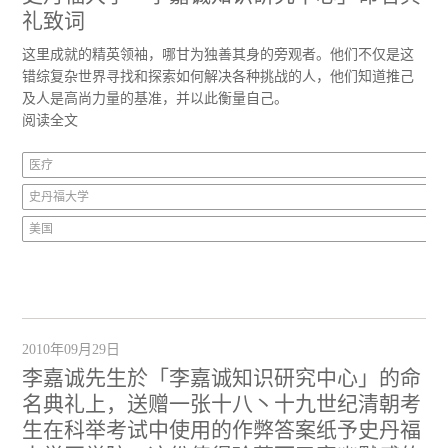
礼致词
这里成就的精英领袖，哪甘为独善其身的旁观者。他们不仅是这
错综复杂世界寻找和探索如何解决各种挑战的人，他们知道推己
及人是高尚力量的基准，并以此衡量自己。
阅读全文
医疗
史丹福大学
美国
2010年09月29日
李嘉诚先生於「李嘉诚知识研究中心」的命
名典礼上，送赠一张十八丶十九世纪清朝考
生在科举考试中使用的作弊答案纸予史丹福