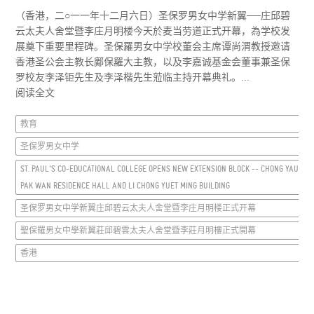
（香港，二○一一年十二月六日）圣保罗男女中学新翼──庄邱碧
云太夫人舍堂暨李庄月明楼今天於麦当劳道正式开幕，為学校发
展奠下重要里程碑。圣保羅男女中学校董会主席谭尚渭教授邀请
香港圣公会主教长鄺保羅大主教，以及李嘉诚基金会董事兼圣保
罗校友李泽钜先生及李泽楷先生蒞临主持开幕典礼。...
阅读全文
教育
圣保罗男女中学
ST. PAUL'S CO-EDUCATIONAL COLLEGE OPENS NEW EXTENSION BLOCK -- CHONG YAU
PAK WAN RESIDENCE HALL AND LI CHONG YUET MING BUILDING
圣保罗男女中学新翼庄邱碧云太夫人舍堂暨李庄月明楼正式开幕
聖保羅男女中學新翼莊邱碧雲太夫人舍堂暨李莊月明樓正式開幕
香港