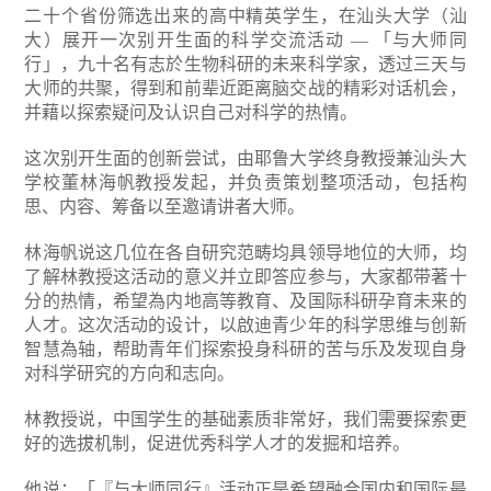
二十个省份筛选出来的高中精英学生，在汕头大学（汕
大）展开一次别开生面的科学交流活动 — 「与大师同
行」，九十名有志於生物科研的未来科学家，透过三天与
大师的共聚，得到和前辈近距离脑交战的精彩对话机会，
并藉以探索疑问及认识自己对科学的热情。
这次别开生面的创新尝试，由耶鲁大学终身教授兼汕头大
学校董林海帆教授发起，并负责策划整项活动，包括构
思、内容、筹备以至邀请讲者大师。
林海帆说这几位在各自研究范畴均具领导地位的大师，均
了解林教授这活动的意义并立即答应参与，大家都带著十
分的热情，希望為内地高等教育、及国际科研孕育未来的
人才。这次活动的设计，以啟迪青少年的科学思维与创新
智慧為轴，帮助青年们探索投身科研的苦与乐及发现自身
对科学研究的方向和志向。
林教授说，中国学生的基础素质非常好，我们需要探索更
好的选拔机制，促进优秀科学人才的发掘和培养。
他说：「『与大师同行』活动正是希望融合国内和国际最