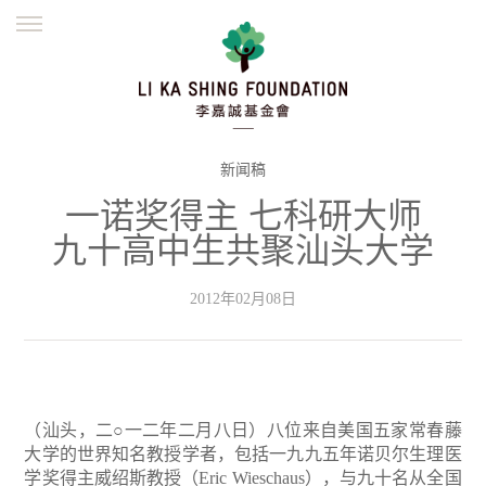
ENGLISH
繁體
简体
主页
创办缘起
理念愿景
公益志业
新闻资讯
欺诈警示
新闻稿
一诺奖得主 七科研大师
並肩同行
九十高中生共聚汕头大学
2012年02月08日
（汕头，二○一二年二月八日）八位来自美国五家常春藤
大学的世界知名教授学者，包括一九九五年诺贝尔生理医
学奖得主威绍斯教授（Eric Wieschaus），与九十名从全国