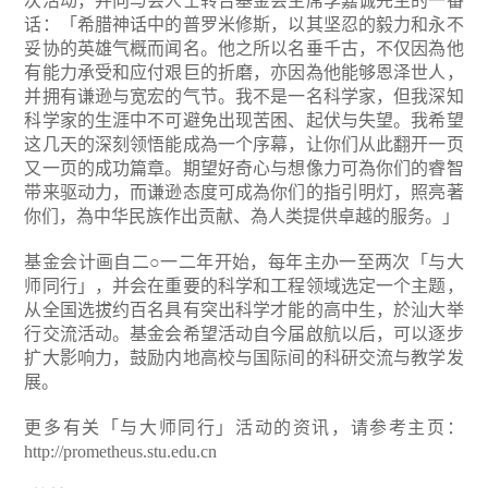
次活动，并向与会人士转告基金会主席李嘉诚先生的一番
话：「希腊神话中的普罗米修斯，以其坚忍的毅力和永不
妥协的英雄气概而闻名。他之所以名垂千古，不仅因為他
有能力承受和应付艰巨的折磨，亦因為他能够恩泽世人，
并拥有谦逊与宽宏的气节。我不是一名科学家，但我深知
科学家的生涯中不可避免出现苦困、起伏与失望。我希望
这几天的深刻领悟能成為一个序幕，让你们从此翻开一页
又一页的成功篇章。期望好奇心与想像力可為你们的睿智
带来驱动力，而谦逊态度可成為你们的指引明灯，照亮著
你们，為中华民族作出贡献、為人类提供卓越的服务。」
基金会计画自二○一二年开始，每年主办一至两次「与大
师同行」，并会在重要的科学和工程领域选定一个主题，
从全国选拔约百名具有突出科学才能的高中生，於汕大举
行交流活动。基金会希望活动自今届啟航以后，可以逐步
扩大影响力，鼓励内地高校与国际间的科研交流与教学发
展。
更多有关「与大师同行」活动的资讯，请参考主页：
http://prometheus.stu.edu.cn