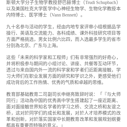
斯顿大学分子生物学教授舒巴赫博士（Trudi Schupbach）
以及美国杜克大学医学中心神经生物学、生物化学教授本
内特博士、医学博士（Vann Bennett）。
九十名参与活动的学生，经由内地专家评审小组根据品学
操行、英语及交流能力、各科成绩、课外科技研究项目等
方面严格挑选，男女比例六比四，而入选最多学生的省市
分别為北京、广东与上海。
这些「未来的科学家和工程师」们有非常强烈的好奇心，
并将积极参与期间的小组讨论、讲座、共餐等互动环节，
透过与来自国内外一流的科学家和学者们近距离接触，学
习大师们在职业发展方面的研究和学识之外，更感受他们
成功背后的工作热情、优秀的气质和卓越的思维。
教育部基础教育二司副司长申继亮致辞时说：「『与大师
同行』活动為中国的优秀高中学生搭建起了一座近距离、
面对面接触世界知名学者的学习之桥、交流之桥和友谊之
桥，这对於同学们的成长和发展，对於人才培养模式的改
革和创新，对於落实国家中长期教育改革和发展规划纲要
都具有重要而特殊的意义。」