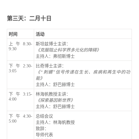
第三天：
二月十日
时间
活动
上午8:30-
斯坦兹博士主讲：
9:30
《克服阻止科学界多元
化
的障碍》
主持人：弗彻斯博士
下午2:30-
比奇博士主讲：
3:05
《“刺蝟”信号传递
在
生长、疾病和再生中的功
能》
主持人：舒巴赫博士
下午3:15-
林海帆教授主讲：
4:00
《
探索基因新世界
》
主持人：舒巴赫博士
下午4:30-
总结会议
5:00
主持人：林海帆教授
致辞：
导师代表