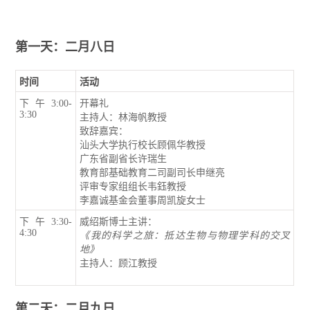
第一天：
二月八日
时间
活动
下午3:00-
开幕礼
3:30
主持人：林海帆教授
致辞嘉宾：
汕头大学执行校长顾佩华教授
广东省副省长许瑞生
教育部基础教育二司副司长申继亮
评审专家组组长韦鈺教授
李嘉诚基金会董事周凯旋女士
下午3:30-
威绍斯博士主讲：
4:30
《
我的科学之旅：抵达生物与物理学科的交叉
地
》
主持人：顾江教授
第二天
：
二月九日