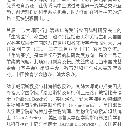
优秀教育资源，让优秀高中生透过与世界一流学者交流互
动，创造难得的科学啟蒙机会，助力他们在科学探索的道
路上更快脱颖而出。」
首届「与大师同行」活动以备受当今国际科研界关注的
「生物医学」為主题，邀请到包括诺贝尔奖得主和美国国
家科学院院士在内的八位世界知名教授学者亲临汕大，展
开為期三天（二○一二年二月八至十日）的互动交流。
「生物医学」是本世纪重要的科研发展方向，是全世界最
前缘的课题。此项别具创意及长远效益的活动由李嘉诚基
金会（基金会）出资主办，教育部和广东省人民政府支
持，中国教育学会协办，汕大承办。
除了威绍斯教授与林海帆教授外，其餘大师尚包括美国史
丹福大学医学院「恩尼斯特及阿梅利亚嘉路」教授比奇博
士（Philip A Beachy）、美国洛克菲勒大学哺乳动物细胞
生物和发育学教授弗彻斯博士（Elaine Fuchs）、美国耶鲁
大学医学院斯特林分子生物物理、生物化学教授斯坦兹博
士（Joan A Steitz）、美国耶鲁大学医学院斯特林遗传学和
儿科教授霍里奇医学博士（Arthur L Horwich）、美国普林