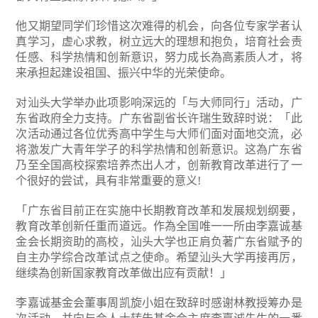
他又期望同学们珍惜这次难得的机会，向各位专家学者认
真学习，虚心求教，树立远大的理想和抱负，培育社会责
任感、科学热情和创新意识，努力成长為高素质人才，将
来承担起建设祖国、振兴中华的光荣使命。
对汕头大学举办此项影响深远的「与大师同行」活动，广
东省政府全力支持。广东省副省长许瑞生致辞时说：「此
次活动通过各位优秀高中学生与大师们面对面地交流，必
将激发广大青年学子的科学热情和创新意识。这為广东省
乃至全国高校探索培养杰出人才，创新教育改革进行了一
个很好的尝试，具有非常重要的意义!
「广东省目前正在实施中长期教育改革和发展规划纲要，
教育改革创新任重而道远。作為全国唯一一所由李嘉诚基
金会长期资助的高校，汕头大学也正肩负著广东省赋予的
自主办学综合改革试点之使命。希望汕头大学再接再厉，
继续為创新国家教育改革做出应有贡献！」
李嘉诚基金会董事周凯旋小姐在致辞时感谢林教授筹办是