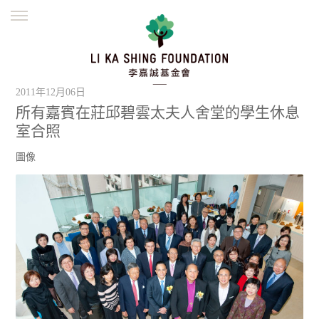
ENGLISH
繁體
简体
主頁
創辦緣起
理念願景
公益志業
2011年12月06日
新聞資訊
欺詐警示
所有嘉賓在莊邱碧雲太夫人舍堂的學生休息
室合照
並肩同行
圖像