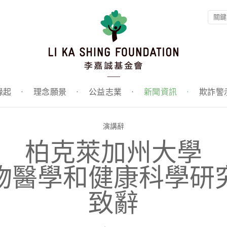
緣起
·
理念願景
·
公益志業
·
新聞資訊
·
欺詐警
演講辭
柏克萊加州大學
物醫學和健康科學研
致辭