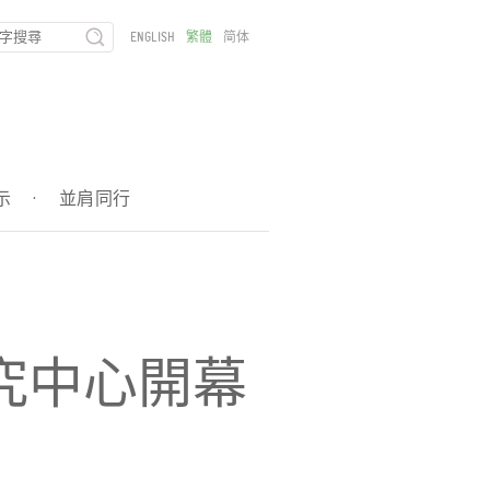
ENGLISH
繁體
简体
示
·
並肩同行
究中心開幕