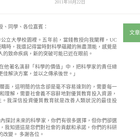
2011年10月22日
授、同學、各位嘉賓：
文章
公立大學校園裡。五年前，當錢教授向我闡釋，UC
有新範疇時，我還記得當時對科學蘊藏的無盡潛能，感覺是
人的致命疾病，新的突破可能已近在眼前。
ynman在他著名演辭「科學的價值」中，把科學家的責任總
更佳解決方案，並以之傳承後世。」
層面，這明簡的信念卻是毫不容易達到的，需要每一
和理解，需要社會義不容辭地對優質教育投入資源，
生。我深信投資優質教育就是改善人類狀況的最佳投
生物中心內探討未來的科學家，你們有很多選擇，但你們卻選
，我知道這是您們對社會的貢獻和承諾，你們的科研
的改變。
多謝各位。