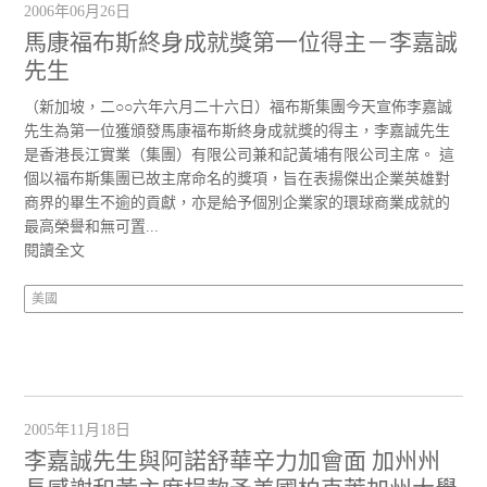
2006年06月26日
馬康福布斯終身成就獎第一位得主－李嘉誠
先生
（新加坡，二○○六年六月二十六日）福布斯集團今天宣佈李嘉誠
先生為第一位獲頒發馬康福布斯終身成就獎的得主，李嘉誠先生
是香港長江實業（集團）有限公司兼和記黃埔有限公司主席。 這
個以福布斯集團已故主席命名的獎項，旨在表揚傑出企業英雄對
商界的畢生不逾的貢獻，亦是給予個別企業家的環球商業成就的
最高榮譽和無可置...
閱讀全文
美國
2005年11月18日
李嘉誠先生與阿諾舒華辛力加會面 加州州