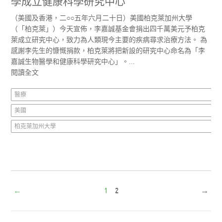
學成立健康科學研究中心
（美國及香港，二○○五年六月二十日）美國柏克萊加州大學
（「柏克萊」）今天宣佈，李嘉誠基金會捐出四千萬美元予柏克
萊成立研究中心，致力為人類現今主要的疾病尋求治療方法。 為
感謝李先生的慷慨捐款，柏克萊將把新設的研究中心命名為「李
嘉誠生物醫學和健康科學研究中心」。...
閱讀全文
醫療
美國
柏克萊加州大學
←
1
2
→