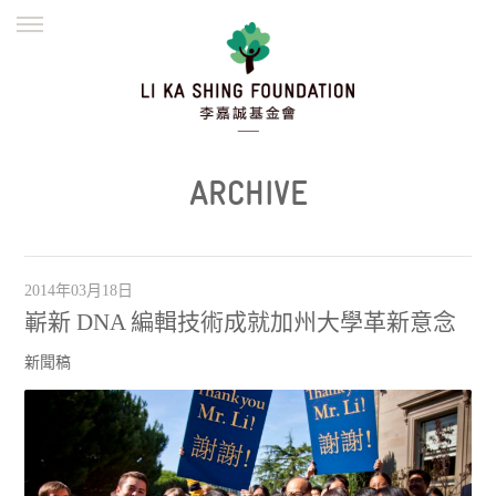
ENGLISH
繁體
简体
主頁
創辦緣起
理念願景
公益志業
新聞資訊
欺詐警示
ARCHIVE
並肩同行
2014年03月18日
嶄新 DNA 編輯技術成就加州大學革新意念
新聞稿