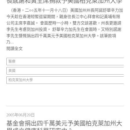
長感謝和黃主席捐款予美國柏克萊加州大學
（香港，二○○五年十一月十八日）美國加州州長阿諾舒華辛力加
今天趁在香港短暫逗留期間，親身往長江中心拜會和記黃埔有限
公司主席李嘉誠。 會面歷時一小時，雙方交談甚歡，州長更邀請
李先生考慮到加州投資。 舒華辛力加先生在會面時，又特別感謝
李先生慷慨捐出四千萬美元予美國柏克萊加州大學。該筆款項
乃...
閱讀全文
醫療
美國
柏克萊加州大學
2005年06月20日
基金會捐出四千萬美元予美國柏克萊加州大