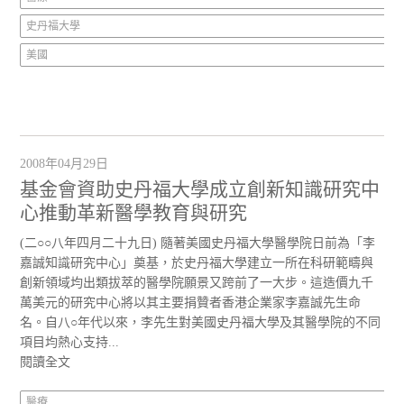
史丹福大學
美國
2008年04月29日
基金會資助史丹福大學成立創新知識研究中
心推動革新醫學教育與研究
(二○○八年四月二十九日) 隨著美國史丹福大學醫學院日前為「李
嘉誠知識研究中心」奠基，於史丹福大學建立一所在科研範疇與
創新領域均出類拔萃的醫學院願景又跨前了一大步。這造價九千
萬美元的研究中心將以其主要捐贊者香港企業家李嘉誠先生命
名。自八○年代以來，李先生對美國史丹福大學及其醫學院的不同
項目均熱心支持...
閱讀全文
醫療