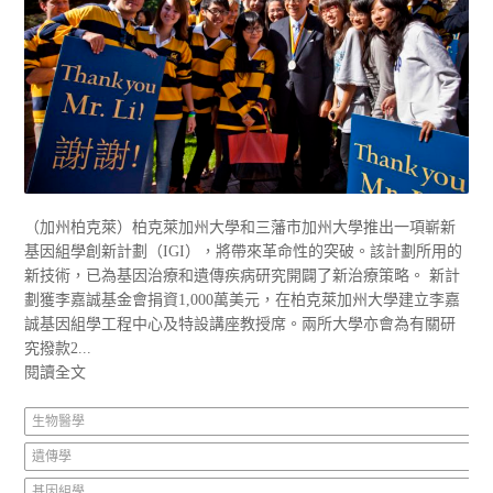
（加州柏克萊）柏克萊加州大學和三藩市加州大學推出一項嶄新
基因組學創新計劃（IGI），將帶來革命性的突破。該計劃所用的
新技術，已為基因治療和遺傳疾病研究開闢了新治療策略。 新計
劃獲李嘉誠基金會捐資1,000萬美元，在柏克萊加州大學建立李嘉
誠基因組學工程中心及特設講座教授席。兩所大學亦會為有關研
究撥款2...
閱讀全文
生物醫學
遺傳學
基因組學