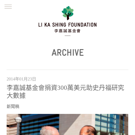
ENGLISH
繁體
简体
主頁
創辦緣起
理念願景
公益志業
新聞資訊
欺詐警示
ARCHIVE
並肩同行
2014年01月23日
李嘉誠基金會捐資300萬美元助史丹福研究
大數據
新聞稿