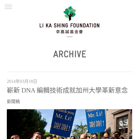
ENGLISH
繁體
简体
主頁
創辦緣起
理念願景
公益志業
新聞資訊
欺詐警示
ARCHIVE
並肩同行
2014年03月18日
嶄新 DNA 編輯技術成就加州大學革新意念
新聞稿