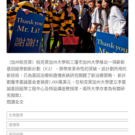
（加州柏克萊）柏克萊加州大學和三藩市加州大學推出一項嶄新
基因組學創新計劃（IGI），將帶來革命性的突破。該計劃所用的
新技術，已為基因治療和遺傳疾病研究開闢了新治療策略。 新計
劃獲李嘉誠基金會捐資1,000萬美元，在柏克萊加州大學建立李嘉
誠基因組學工程中心及特設講座教授席。兩所大學亦會為有關研
究撥款2...
閱讀全文
生物醫學
遺傳學
基因組學