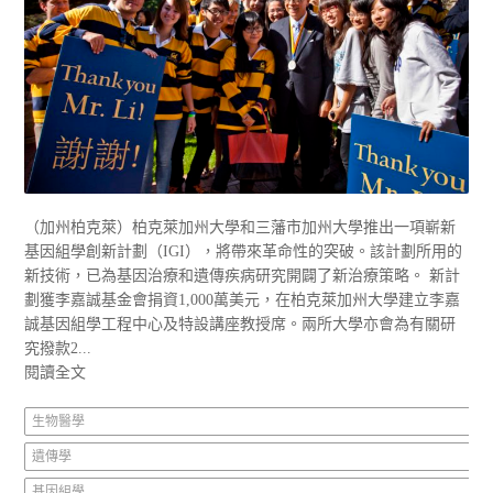
（加州柏克萊）柏克萊加州大學和三藩市加州大學推出一項嶄新
基因組學創新計劃（IGI），將帶來革命性的突破。該計劃所用的
新技術，已為基因治療和遺傳疾病研究開闢了新治療策略。 新計
劃獲李嘉誠基金會捐資1,000萬美元，在柏克萊加州大學建立李嘉
誠基因組學工程中心及特設講座教授席。兩所大學亦會為有關研
究撥款2...
閱讀全文
生物醫學
遺傳學
基因組學