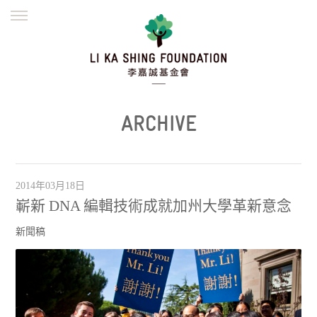
ENGLISH
繁體
简体
主頁
創辦緣起
理念願景
公益志業
新聞資訊
欺詐警示
ARCHIVE
並肩同行
2014年03月18日
嶄新 DNA 編輯技術成就加州大學革新意念
新聞稿