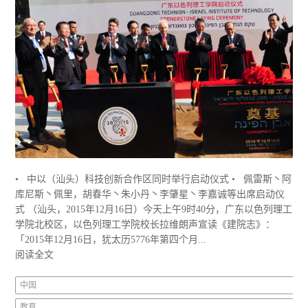
• 中以（汕头）科技创新合作区同时举行启动仪式 • 佩雷斯丶阿
库尼斯丶佩里，胡春华丶朱小丹丶李肇星丶李嘉诚等出席启动仪
式 （汕头，2015年12月16日）今天上午9时40分，广东以色列理工
学院北校区，以色列理工学院校长拉维朗声宣读《建院志》：
「2015年12月16日，犹太历5776年第四个月...
阅读全文
中国
教育