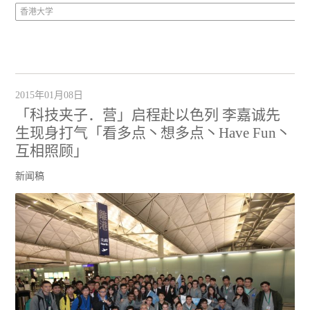
香港大学
2015年01月08日
「科技夹子．营」启程赴以色列 李嘉诚先
生现身打气「看多点丶想多点丶Have Fun丶
互相照顾」
新闻稿