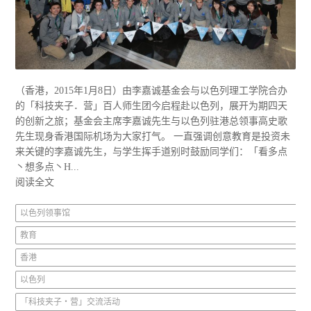
（香港，2015年1月8日）由李嘉诚基金会与以色列理工学院合办
的「科技夹子．营」百人师生团今启程赴以色列，展开为期四天
的创新之旅；基金会主席李嘉诚先生与以色列驻港总领事高史歌
先生现身香港国际机场为大家打气。 一直强调创意教育是投资未
来关键的李嘉诚先生，与学生挥手道别时鼓励同学们：「看多点
丶想多点丶H...
阅读全文
以色列领事馆
教育
香港
以色列
「科技夹子‧营」交流活动