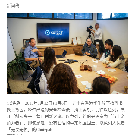
新闻稿
(以色列，2015年1月13日) 1月8日，五十名香港学生放下教科书，
换上背包，经过严谨的安全检查後，搭上客机，前往以色列，展
开「科技夹子．营」创新之旅。以色列，希伯来语意为「与上帝
角力者」，即使是唯一没有石油的中东地区国土，以色列人凭着
「无畏无惧」的Chutzpah...