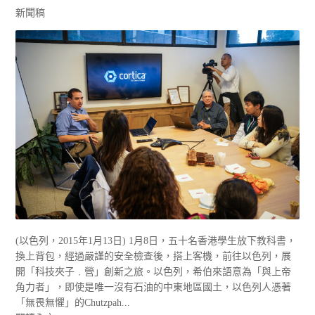
新聞稿
(以色列，2015年1月13日) 1月8日，五十名香港學生放下教科書，
換上背包，經過嚴謹的安全檢查後，搭上客機，前往以色列，展
開「科技夾子﹒營」創新之旅。以色列，希伯來語意為「與上帝
角力者」，即使是唯一沒有石油的中東地區國土，以色列人憑著
「無畏無懼」的Chutzpah...