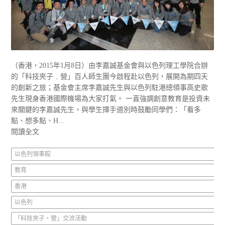
（香港，2015年1月8日）由李嘉誠基金會與以色列理工學院合辦
的「科技夾子﹒營」百人師生團今啟程赴以色列，展開為期四天
的創新之旅；基金會主席李嘉誠先生與以色列駐港總領事高史歌
先生現身香港國際機場為大家打氣。 一直強調創意教育是投資未
來關鍵的李嘉誠先生，與學生揮手道別時鼓勵同學們：「看多
點、想多點、H...
閱讀全文
以色列領事館
教育
香港
以色列
「科技夾子‧營」交流活動