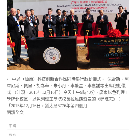
• 中以（汕頭）科技創新合作區同時舉行啟動儀式 • 佩雷斯、阿
庫尼斯、佩里，胡春華、朱小丹、李肇星、李嘉誠等出席啟動儀
式 （汕頭，2015年12月16日）今天上午9時40分，廣東以色列理工
學院北校區，以色列理工學院校長拉維朗聲宣讀《建院志》：
「2015年12月16日，猶太曆5776年第四個月...
閱讀全文
中國
教育