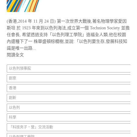
(香港,2014 年 11 月 24 日) 第一次世界大戰後,著名物理學家愛因
斯坦 於 1923 年來到以色列海法,成立第一個 Technion Society 並擔
任會長, 希望透過支持「以色列理工學院」造福全人類,他在校園
內還種下了一 株華盛頓棕櫚樹,並說:「以色列要生存,發展科技知
識是唯一出路...
閱讀全文
以色列領事館
創意
香港
創新
以色列
科學
「科技夾子‧營」交流活動