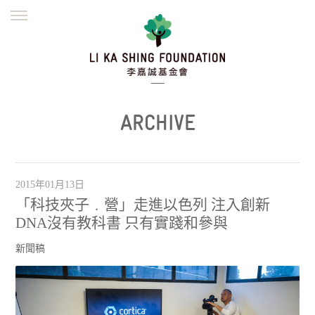
ENGLISH
繁體
简体
主頁
創辦緣起
理念願景
公益志業
新聞資訊
欺詐警示
ARCHIVE
並肩同行
2015年01月13日
「科技夾子﹒營」走進以色列 注入創新
DNA沒有教科書 只有實踐和參與
新聞稿