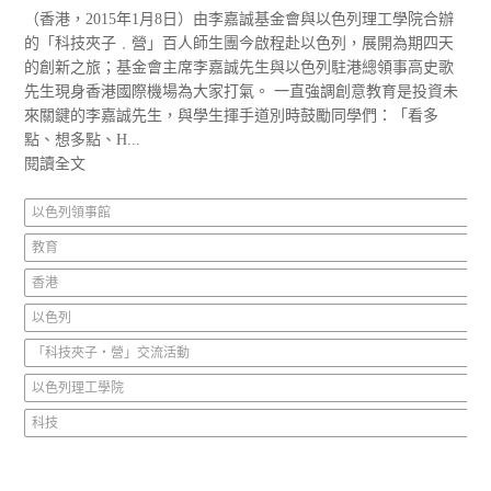
（香港，2015年1月8日）由李嘉誠基金會與以色列理工學院合辦
的「科技夾子﹒營」百人師生團今啟程赴以色列，展開為期四天
的創新之旅；基金會主席李嘉誠先生與以色列駐港總領事高史歌
先生現身香港國際機場為大家打氣。 一直強調創意教育是投資未
來關鍵的李嘉誠先生，與學生揮手道別時鼓勵同學們：「看多
點、想多點、H...
閱讀全文
以色列領事館
教育
香港
以色列
「科技夾子‧營」交流活動
以色列理工學院
科技