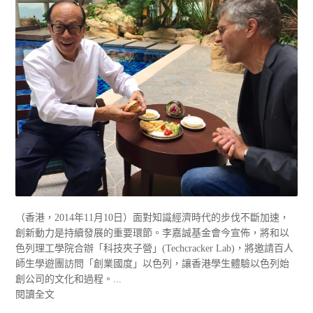
（香港，2014年11月10日）面對知識經濟時代的步伐不斷加速，
創新動力是持續發展的重要環節。李嘉誠基金會今宣佈，將和以
色列理工學院合辦「科技夾子營」(Techcracker Lab)，將邀請百人
師生學遊團訪問「創業國度」以色列，讓香港學生體驗以色列始
創公司的文化和過程。...
閱讀全文