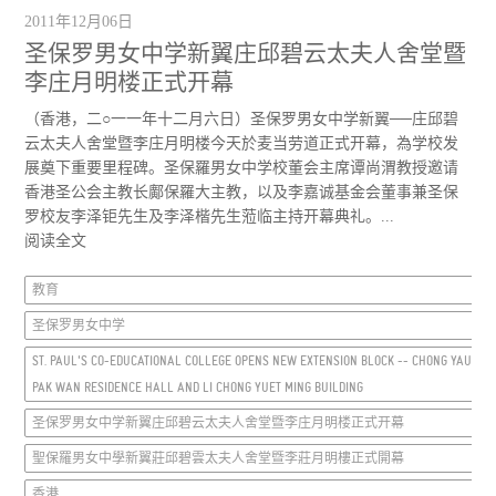
2011年12月06日
圣保罗男女中学新翼庄邱碧云太夫人舍堂暨
李庄月明楼正式开幕
（香港，二○一一年十二月六日）圣保罗男女中学新翼──庄邱碧
云太夫人舍堂暨李庄月明楼今天於麦当劳道正式开幕，為学校发
展奠下重要里程碑。圣保羅男女中学校董会主席谭尚渭教授邀请
香港圣公会主教长鄺保羅大主教，以及李嘉诚基金会董事兼圣保
罗校友李泽钜先生及李泽楷先生蒞临主持开幕典礼。...
阅读全文
教育
圣保罗男女中学
ST. PAUL'S CO-EDUCATIONAL COLLEGE OPENS NEW EXTENSION BLOCK -- CHONG YAU
PAK WAN RESIDENCE HALL AND LI CHONG YUET MING BUILDING
圣保罗男女中学新翼庄邱碧云太夫人舍堂暨李庄月明楼正式开幕
聖保羅男女中學新翼莊邱碧雲太夫人舍堂暨李莊月明樓正式開幕
香港