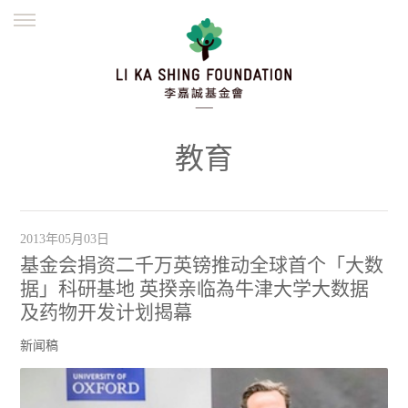
ENGLISH
繁體
简体
主页
创办缘起
理念愿景
公益志业
新闻资讯
欺诈警示
教育
並肩同行
2013年05月03日
基金会捐资二千万英镑推动全球首个「大数
据」科研基地 英揆亲临為牛津大学大数据
及药物开发计划揭幕
新闻稿