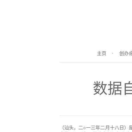
主页
·
创办
数据
（汕头，二○一三年二月十八日）