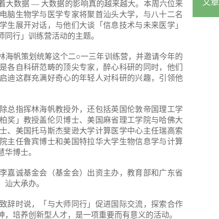
文章
着大数据 — 大数据的影响真的越来越大。本周六位来
电脑生物学与医学专家将聚首汕头大学，与八十二名
学生展开对话，与他们大谈「信息技术与未来医学」
师同行」训练营活动的主题。
林海帆策划统筹这个二○一三年训练营，并邀请今年的
是各自科研范畴的顶尖专家，醉心科研的同时，他们
启迪这群充满好奇心的年轻人对科研的兴趣，引领他
除总指挥林海帆教授外，还包括英国伦敦帝国理工学
柏奖」教授盖伦贝博士、美国麻省理工学院与哈佛大
士、美国托马斯杰斐逊大学计算医学中心主任瑞高索
院主任鲁宾博士和美国特拉华大学生物信息学与计算
慧华博士。
李嘉诚基金会（基金会）出资主办，教育部和广东省
，汕大承办。
致辞时说，「与大师同行」促进国际交流，探索合作
神，培养创新型人才，是一项重要而有意义的活动。