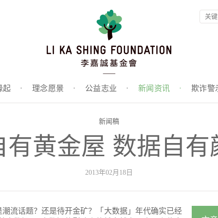
缘起
·
理念愿景
·
公益志业
·
新闻资讯
·
欺诈警
新闻稿
自有黄金屋 数据自有
2013年02月18日
是潮流话题？还是待开金矿？「大数据」年代确实已经