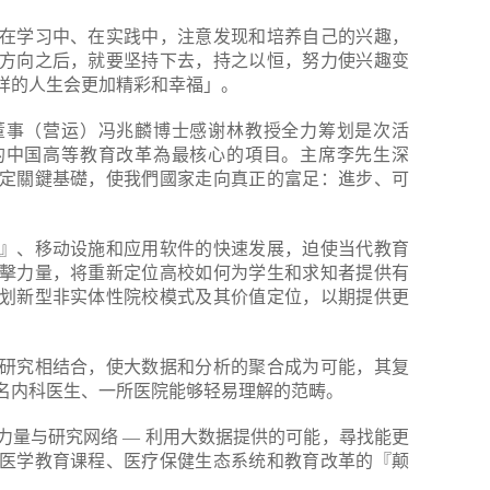
在学习中、在实践中，注意发现和培养自己的兴趣，
方向之后，就要坚持下去，持之以恒，努力使兴趣变
样的人生会更加精彩和幸福」。
董事（营运）冯兆麟博士感谢林教授全力筹划是次活
的中国高等教育改革為最核心的項目。主席李先生深
定關鍵基礎，使我們國家走向真正的富足：進步、可
』、移动设施和应用软件的快速发展，迫使当代教育
擊力量，将重新定位高校如何为学生和求知者提供有
划新型非实体性院校模式及其价值定位，以期提供更
研究相结合，使大数据和分析的聚合成为可能，其复
名内科医生、一所医院能够轻易理解的范畴。
力量与研究网络 — 利用大数据提供的可能，尋找能更
医学教育课程、医疗保健生态系统和教育改革的『颠