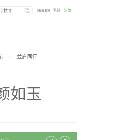
ENGLISH
繁體
简体
示
·
並肩同行
颜如玉