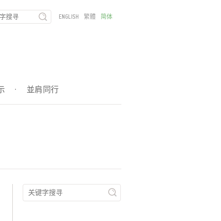
ENGLISH
繁體
简体
示
·
並肩同行