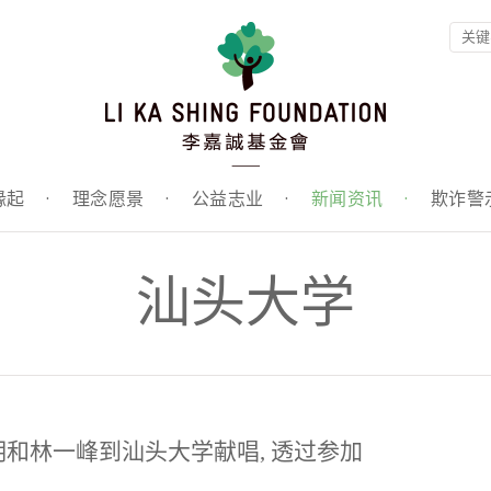
缘起
·
理念愿景
·
公益志业
·
新闻资讯
·
欺诈警
汕头大学
和林一峰到汕头大学献唱, 透过参加