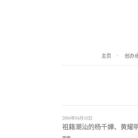
主页
·
创办
2004年04月16日
祖籍潮汕的杨千嬅、黄耀明