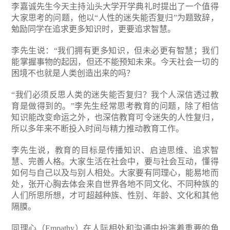
李嘉诚先生今天主持汕头大学开学典礼时提出了一个值得
大家思考的问题，他以“人性的迷失能否复归”为题致辞，
勉励同学在追求更多知识时，更要追求智慧。
李先生说：“我们拥有更多知识，但未必更有智慧；我们
能掌握事物的起因，但还不能预知未来。今天社会一切的
困境不也就是人类创造出来的吗？
“我们必须反思人类的迷失能否复归？我个人深信透过教
育是做得到的。”李先生经常思考教育的问题，除了相信
知识能改变命运之外，也深信教育可令迷失的人性复归，
所以多年来不断投入时间与精力推动教育工作。
李先生说，教育的目标是传播知识、启迪思维、追求智
慧、完善人格。大家生活在社会中，要与社会互动，懂得
如何与自己以及与别人相处。大家要有同理心，能易地而
处，张开心胸去体会来自世界各地不同文化、不同种族的
人们所思所想，才可超越种族、性别、年龄、文化和其他
隔膜。
同理心（Empathy）在人际相处和沟通中扮演着重要的角