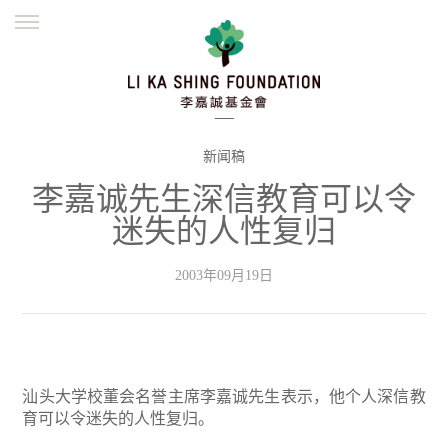
ENGLISH
繁體
简体
主页
创办缘起
理念愿景
公益志业
新闻资讯
欺诈警示
新闻稿
李嘉诚先生深信教育可以令
並肩同行
迷失的人性复归
2003年09月19日
汕头大学校董会名誉主席李嘉诚先生表示，他个人深信教
育可以令迷失的人性复归。