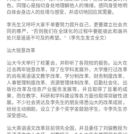
色。同理心是指切身处地理解他人的情绪，感同身受地明
白体会身边人的处境与感受，并适切地回应其需要。
李先生又呼吁大家不单要努力提升自己，更要建立社会共
同的尊严，“否则我们在全球化的过程中要能彼此和谐共
处只是遥遥不可及的希望。”（李先生发言全文）
汕大锐意改革
汕大今天举行了校董会，并聆听了各院校的报告。汕大在
过去两年锐意改革，除了在学科发展外，大学推行过改革
的尚有英语语文教学改革、学分制改革、财务制度改革、
人事管理制度改革、资源管理体制改革、后勤社会化、出
版社改革及信息产业服务发展等，并且取得了显著的成
果，而在教学、科研和学科建设等各方面也取得突破性进
展。不少社会贤达及李先生的朋友得悉汕大的改革成就，
纷纷主动捐助，设立了多个奖学金鼓励学生，令李先生亦
深受感动。
汕大英语语文改革目前领先全国，并且委任了刘骏教授为