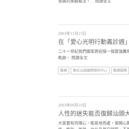
發展的樂觀看法。...
閱讀全文
2003年11月23日
在「愛心光明行動義診週
二十一世紀我們國家將迎接一個富強騰
軌跡。
閱讀全文
醫療
聯合汕頭國際眼科中心
醫療服務
2003年09月19日
人性的迷失能否復歸汕頭
大家要有同理心，能易地而處，張開心