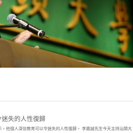
令迷失的人性復歸
示，他個人深信教育可以令迷失的人性復歸。 李嘉誠先生今天主持汕頭大