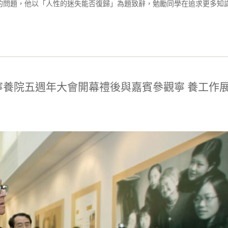
的問題，他以「人性的迷失能否復歸」為題致辭，勉勵同學在追求更多知
寧養院五週年大會開幕禮後與嘉賓參觀寧 養工作