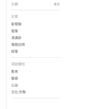
分類
重設
文章
新聞稿
圖像
演講辭
專題訪問
錄像
項目類別
教育
醫療
公益
文化/宗教