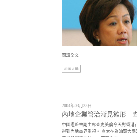
閱讀全文
汕頭大學
2004年03月23日
內地企業管治漸見雛形 
中國證監會副主席查史美倫今天對香港
得到內地商界重視。 查太在為汕頭大